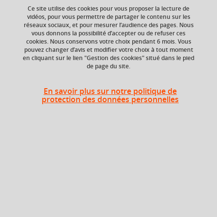
Ce site utilise des cookies pour vous proposer la lecture de
vidéos, pour vous permettre de partager le contenu sur les
réseaux sociaux, et pour mesurer l’audience des pages. Nous
Niveau d'étude
ECTS
vous donnons la possibilité d’accepter ou de refuser ces
Bac +5
4 crédits
cookies. Nous conservons votre choix pendant 6 mois. Vous
pouvez changer d’avis et modifier votre choix à tout moment
en cliquant sur le lien "Gestion des cookies" situé dans le pied
de page du site.
Description
En savoir plus sur notre politique de
protection des données personnelles
Histoire de la langue, Langue française moderne;
Stylistique. Analyse grammaticale des textes, en référence
aux catégories figurant aux programmes des collèges et
des lycées.Préparation à l'oral pouvant inclure les options
FLE/FLS, latin, théâtre, cinéma.
Heures d'enseignement