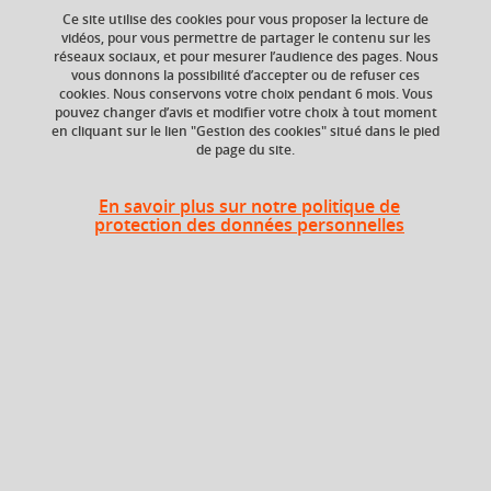
Ce site utilise des cookies pour vous proposer la lecture de
vidéos, pour vous permettre de partager le contenu sur les
réseaux sociaux, et pour mesurer l’audience des pages. Nous
vous donnons la possibilité d’accepter ou de refuser ces
Niveau d'étude
ECTS
cookies. Nous conservons votre choix pendant 6 mois. Vous
Bac +4
5 crédits
pouvez changer d’avis et modifier votre choix à tout moment
en cliquant sur le lien "Gestion des cookies" situé dans le pied
de page du site.
Composante
Institut national
supérieur du
En savoir plus sur notre politique de
professorat et de
protection des données personnelles
l'éducation (INSPÉ)
Description
Epistémologie de l'histoire et historiographie
Epistémologie de la géographie