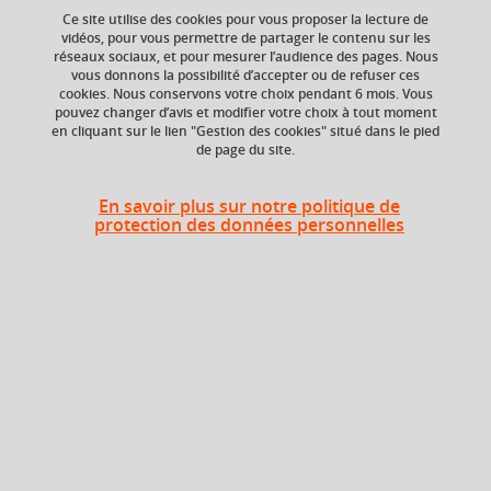
Ce site utilise des cookies pour vous proposer la lecture de
vidéos, pour vous permettre de partager le contenu sur les
réseaux sociaux, et pour mesurer l’audience des pages. Nous
Niveau d'étude
ECTS
vous donnons la possibilité d’accepter ou de refuser ces
Bac +5
12 crédits
cookies. Nous conservons votre choix pendant 6 mois. Vous
pouvez changer d’avis et modifier votre choix à tout moment
en cliquant sur le lien "Gestion des cookies" situé dans le pied
Composante
Période de l'année
de page du site.
Institut national
Toute l'année
supérieur du
professorat et de
En savoir plus sur notre politique de
l'éducation (INSPÉ)
protection des données personnelles
Description
Stage en responsabilité à tiers-temps qui permet aux
étudiants de prendre en charge des classes tout au long
de l'année, en bénéficiant de l'encadrement mixte et en
étroite collaboration d'un tuteur académique et d'un