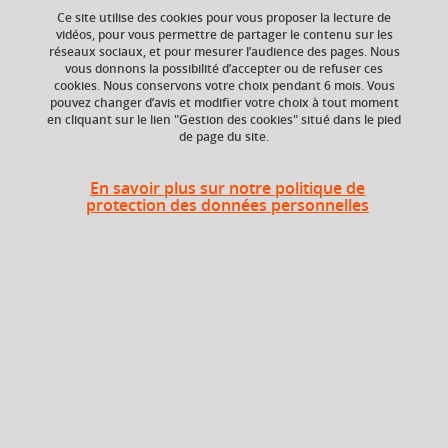
Ce site utilise des cookies pour vous proposer la lecture de
Ajouter à la sélection
Télécharger la fiche PDF
vidéos, pour vous permettre de partager le contenu sur les
réseaux sociaux, et pour mesurer l’audience des pages. Nous
vous donnons la possibilité d’accepter ou de refuser ces
cookies. Nous conservons votre choix pendant 6 mois. Vous
ECTS
Composante
pouvez changer d’avis et modifier votre choix à tout moment
en cliquant sur le lien "Gestion des cookies" situé dans le pied
3 crédits
Institut national
de page du site.
supérieur du
professorat et de
l'éducation (INSPÉ)
En savoir plus sur notre politique de
protection des données personnelles
Heures d'enseignement
Analyse, problématisation et
opérationnalisation des faits
TD
24h
éducatifs (2)
Période
Semestre 9