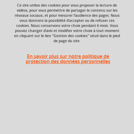
Ce site utilise des cookies pour vous proposer la lecture de
vidéos, pour vous permettre de partager le contenu sur les
réseaux sociaux, et pour mesurer l’audience des pages. Nous
vous donnons la possibilité d’accepter ou de refuser ces
ECTS
Composante
cookies. Nous conservons votre choix pendant 6 mois. Vous
3 crédits
UFR Sciences de
pouvez changer d’avis et modifier votre choix à tout moment
l'Homme et de la
en cliquant sur le lien "Gestion des cookies" situé dans le pied
Société (SHS)
de page du site.
En savoir plus sur notre politique de
protection des données personnelles
En bref
Langue(s)
Français
d'enseignement
Ouvert aux
Non
étudiants en
échange