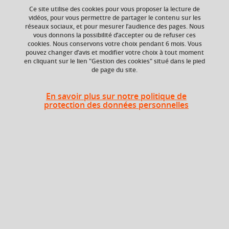
Ce site utilise des cookies pour vous proposer la lecture de
vidéos, pour vous permettre de partager le contenu sur les
réseaux sociaux, et pour mesurer l’audience des pages. Nous
vous donnons la possibilité d’accepter ou de refuser ces
ECTS
Composante
cookies. Nous conservons votre choix pendant 6 mois. Vous
3 crédits
Faculté d'Economie de
pouvez changer d’avis et modifier votre choix à tout moment
Grenoble (FEG)
en cliquant sur le lien "Gestion des cookies" situé dans le pied
de page du site.
En savoir plus sur notre politique de
protection des données personnelles
Liste des enseignements
Au choix : 1 à 3 parmi 2
Donnée d'entreprises
3 crédits
Évaluation des politiques
3 crédits
publiques
En bref