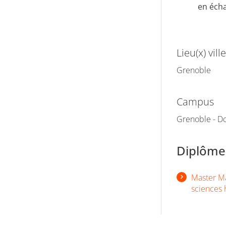
en éch
Lieu(x) ville
Grenoble
Campus
Grenoble - Do
Diplômes
Master Ma
sciences 