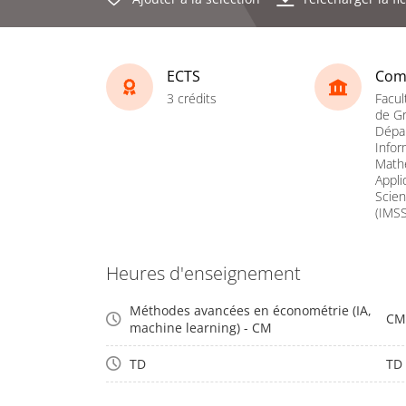
ECTS
Com
3 crédits
Facul
de Gr
Dépa
Infor
Math
Appli
Scien
(IMSS
Heures d'enseignement
Méthodes avancées en économétrie (IA,
CM
machine learning) - CM
TD
TD