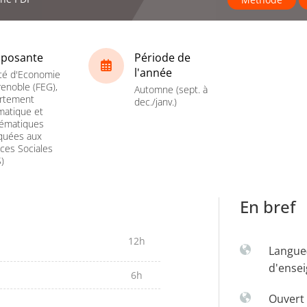
posante
Période de
l'année
té d'Economie
enoble (FEG),
Automne (sept. à
rtement
dec./janv.)
matique et
ématiques
quées aux
ces Sociales
)
En bref
12h
Langue
d'ense
6h
Ouvert 