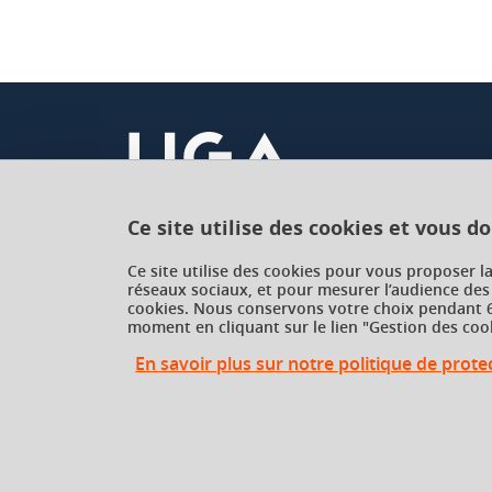
Ce site utilise des cookies et vous d
Université Grenoble Alpes
Ce site utilise des cookies pour vous proposer l
621 avenue Centrale
réseaux sociaux, et pour mesurer l’audience des
cookies. Nous conservons votre choix pendant 6
38400 Saint-Martin-d'Hères
moment en cliquant sur le lien "Gestion des cook
France
En savoir plus sur notre politique de prot
Gestion des cookies
Gestion des cookies