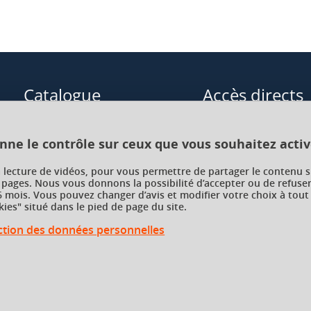
Catalogue
Accès directs
Formations initiales
Cours de langue
onne le contrôle sur ceux que vous souhaitez activ
Formations en alternance
Formations à distance
a lecture de vidéos, pour vous permettre de partager le contenu s
Formations courtes
Enseignements transve
 pages. Nous vous donnons la possibilité d’accepter ou de refuser
 mois. Vous pouvez changer d’avis et modifier votre choix à tout
choix (ETC)
ies" situé dans le pied de page du site.
Recherche par facultés, écoles,
instituts
ection des données personnelles