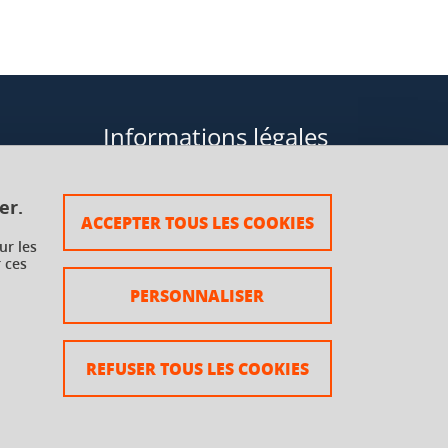
Informations légales
Données personnelles
er.
ACCEPTER TOUS LES COOKIES
Plan du site
ur les
rsaux à
Mentions légales
 ces
PERSONNALISER
Crédits
Accessibilité : non conforme
REFUSER TOUS LES COOKIES