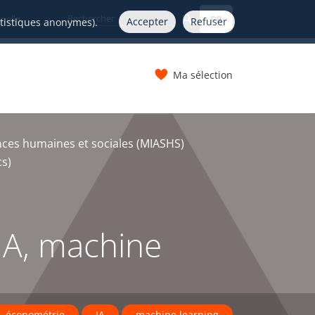
FR
nelle
Accepter
Refuser
atistiques anonymes).
Ma sélection
s
ces humaines et sociales (MIASHS)
cs)
IA, machine
économétrie
IA
machine learning