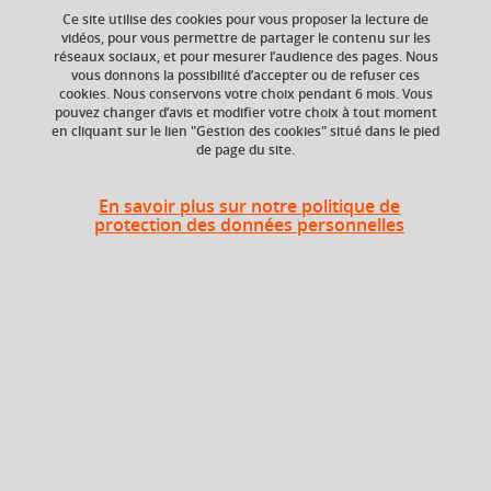
Ce site utilise des cookies pour vous proposer la lecture de
Ajouter à la sélection
Télécharger la fiche PDF
vidéos, pour vous permettre de partager le contenu sur les
réseaux sociaux, et pour mesurer l’audience des pages. Nous
Économétrie
vous donnons la possibilité d’accepter ou de refuser ces
cookies. Nous conservons votre choix pendant 6 mois. Vous
pouvez changer d’avis et modifier votre choix à tout moment
en cliquant sur le lien "Gestion des cookies" situé dans le pied
de page du site.
ECTS
Composante
3 crédits
Faculté d'Economie de
En savoir plus sur notre politique de
Grenoble (FEG)
protection des données personnelles
Période de l'année
Automne (sept. à
dec./janv.)
Heures d'enseignement
Économétrie 1 - CM
CM
12h
Économétrie 1 - TD
TD
12h