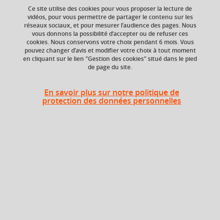
Ce site utilise des cookies pour vous proposer la lecture de
vidéos, pour vous permettre de partager le contenu sur les
Ajouter à la sélection
Télécharger la fiche PDF
réseaux sociaux, et pour mesurer l’audience des pages. Nous
vous donnons la possibilité d’accepter ou de refuser ces
cookies. Nous conservons votre choix pendant 6 mois. Vous
pouvez changer d’avis et modifier votre choix à tout moment
en cliquant sur le lien "Gestion des cookies" situé dans le pied
Composante
Période de l'année
de page du site.
Faculté d'Economie de
Printemps (janv. à
Grenoble (FEG),
avril/mai)
Département
En savoir plus sur notre politique de
protection des données personnelles
Informatique et
Mathématiques
Appliquées aux
Sciences Sociales
(IMSS)
Heures d'enseignement
TD
TD
2h