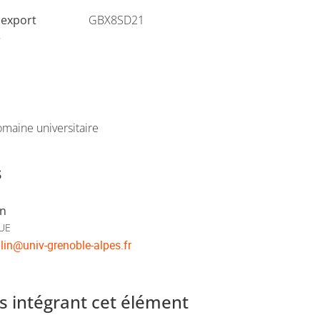
'export
GBX8SD21
e
maine universitaire
s
in
'UE
lin
@
univ-grenoble-alpes.fr
 intégrant cet élément