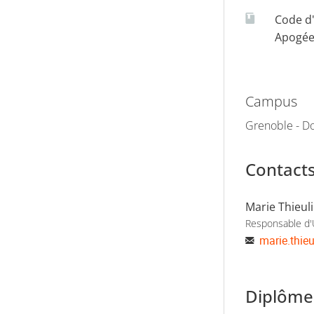
Code d
Apogé
Campus
Grenoble - Do
Contact
Marie Thieul
Responsable d
marie.thieu
Diplômes