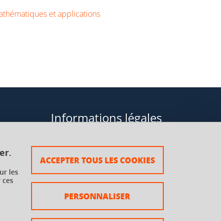
thématiques et applications
Informations légales
Données personnelles
er.
ACCEPTER TOUS LES COOKIES
Plan du site
ur les
 ces
rsaux à
Mentions légales
PERSONNALISER
Crédits
Accessibilité : non conforme