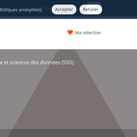
FR
nelle
Accepter
Refuser
atistiques anonymes).
Ma sélection
s
ue et sciences des données (SSD)