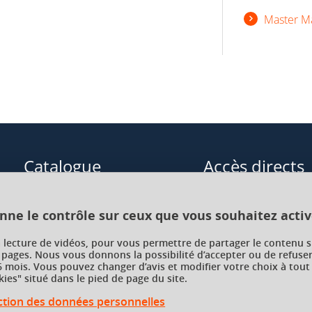
Master Ma
Catalogue
Accès directs
Formations initiales
Cours de langue
onne le contrôle sur ceux que vous souhaitez activ
Formations en alternance
Formations à distance
a lecture de vidéos, pour vous permettre de partager le contenu s
 pages. Nous vous donnons la possibilité d’accepter ou de refuser
Formations courtes
Enseignements transve
 mois. Vous pouvez changer d’avis et modifier votre choix à tout
choix (ETC)
ies" situé dans le pied de page du site.
Recherche par facultés, écoles,
instituts
ection des données personnelles