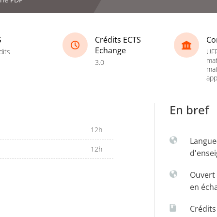
S
Crédits ECTS
Co
Echange
dits
UFR
mat
3.0
ma
app
En bref
12h
Langue
12h
d'ense
Ouvert 
en éch
Crédit