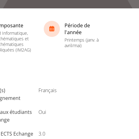
mposante
Période de
l'année
 Informatique,
hématiques et
Printemps (janv. à
thématiques
avril/mai)
liquées (IM2AG)
(s)
Français
ignement
aux étudiants
Oui
ange
s ECTS Echange
3.0