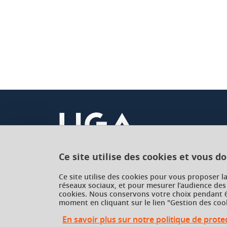
Ce site utilise des cookies et vous d
Université Grenoble Alpes
Ce site utilise des cookies pour vous proposer l
réseaux sociaux, et pour mesurer l’audience des
621 avenue Centrale
cookies. Nous conservons votre choix pendant 6
38400 Saint-Martin-d'Hères
moment en cliquant sur le lien "Gestion des cook
France
En savoir plus sur notre politique de prot