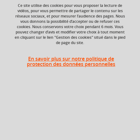
Ce site utilise des cookies pour vous proposer la lecture de
vidéos, pour vous permettre de partager le contenu sur les
réseaux sociaux, et pour mesurer l’audience des pages. Nous
vous donnons la possibilité d’accepter ou de refuser ces
Niveau d'étude
ECTS
cookies. Nous conservons votre choix pendant 6 mois. Vous
Bac +5
12 crédits
pouvez changer d’avis et modifier votre choix à tout moment
en cliquant sur le lien "Gestion des cookies" situé dans le pied
de page du site.
Crédits ECTS
Composante
Echange
UFR Informatique,
mathématiques et
12.0
En savoir plus sur notre politique de
mathématiques
protection des données personnelles
appliquées (IM2AG)
Période de l'année
Automne (sept. à
dec./janv.)
Heures d'enseignement
CM
CM
36h