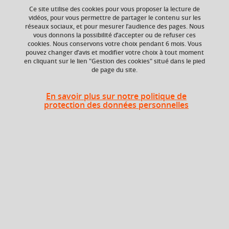
Ce site utilise des cookies pour vous proposer la lecture de
vidéos, pour vous permettre de partager le contenu sur les
wave propagation
hyperbolic systems
réseaux sociaux, et pour mesurer l’audience des pages. Nous
vous donnons la possibilité d’accepter ou de refuser ces
finite-differences
inverse problems
+ 2
cookies. Nous conservons votre choix pendant 6 mois. Vous
pouvez changer d’avis et modifier votre choix à tout moment
en cliquant sur le lien "Gestion des cookies" situé dans le pied
de page du site.
Niveau d'étude
ECTS
Bac +5
3 crédits
En savoir plus sur notre politique de
protection des données personnelles
Crédits ECTS
Composante
Echange
UFR Informatique,
mathématiques et
3.0
mathématiques
appliquées (IM2AG)
Période de l'année
Automne (sept. à
dec./janv.)