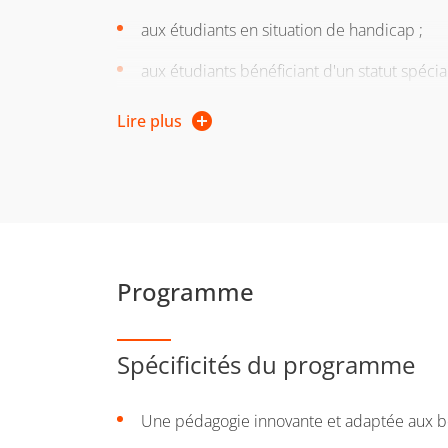
aux étudiants en situation de handicap ;
aux étudiants bénéficiant d'un statut spécia
Pour en savoir plus sur les
modalités des amé
Lire plus
Programme
Spécificités du programme
Une pédagogie innovante et adaptée aux be