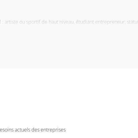
l : artiste ou sportif de haut niveau, étudiant entrepreneur, sta
nagements
, consultez notre site web.
soins actuels des entreprises