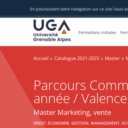
Université Grenoble Alpes
Candi
En poursuivant votre navigation sur ce site, vous a
Formations initiales
For
Accueil
Catalogue 2021-2025
Master
M
Parcours Commun
année / Valence
Master Marketing, vente
DROIT, ÉCONOMIE, GESTION, MANAGEMENT, SCI