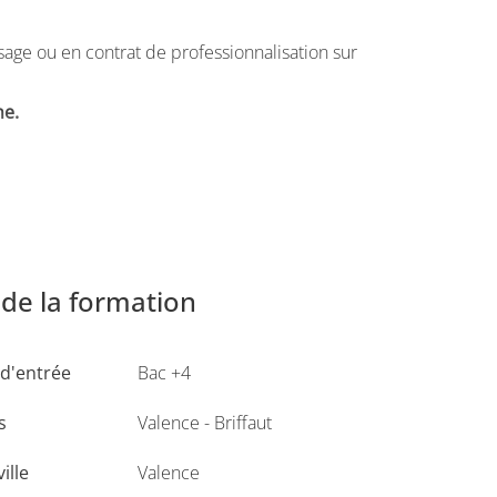
age ou en contrat de professionnalisation sur
ne.
arcours Communication Marketing et Digitale,
de la formation
d'entrée
Bac +4
s
Valence - Briffaut
ville
Valence