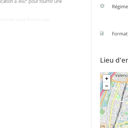
ation à 360° pour fournir une
Régime(
nnovant pour fournir une
Formati
Lieu d'
+
−