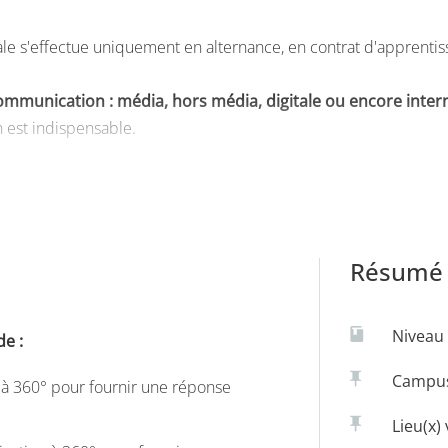
e s'effectue uniquement en alternance, en contrat d'apprentiss
ommunication : média, hors média, digitale ou encore inter
 est indispensable.
ersion ou validation des acquis, le Master Marketing, vente, p
nalisation.
Résumé 
Niveau 
de :
Campu
à 360° pour fournir une réponse
Lieu(x) 