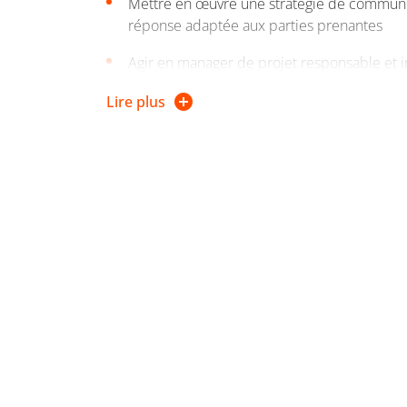
Mettre en œuvre une stratégie de communic
réponse adaptée aux parties prenantes
Agir en manager de projet responsable et i
réponse adaptée aux parties prenantes
Lire plus