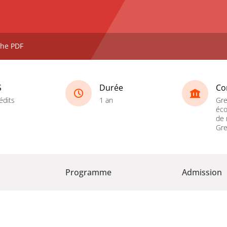
che PDF
S
Durée
Co
édits
1 an
Gre
éco
de
Gre
Programme
Admission