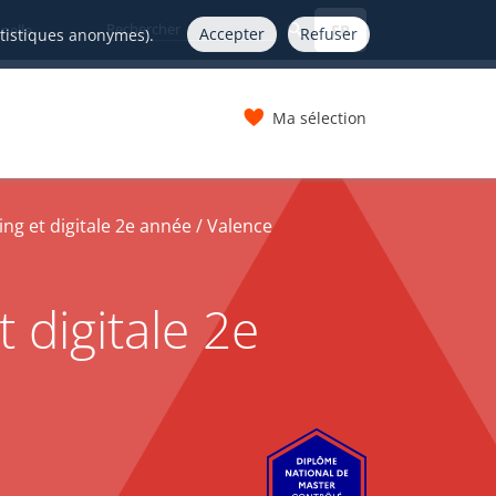
FR
nelle
Accepter
Refuser
atistiques anonymes).
Ma sélection
s
g et digitale 2e année / Valence
digitale 2e