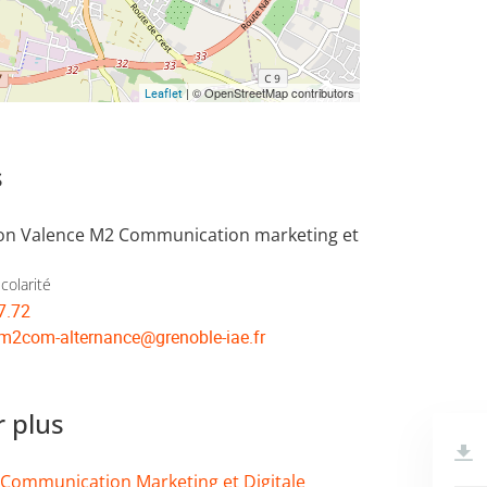
| © OpenStreetMap contributors
Leaflet
s
ion Valence M2 Communication marketing et
colarité
7.72
-m2com-alternance
@
grenoble-iae.fr
r plus
 Communication Marketing et Digitale