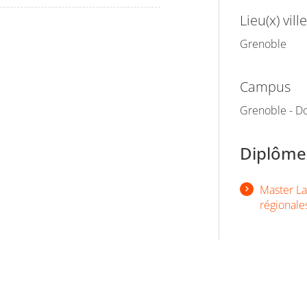
Lieu(x) ville
Grenoble
Campus
Grenoble - Do
Diplômes
Master Lan
régionale