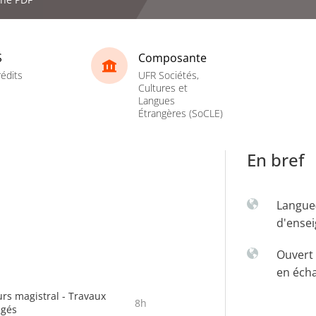
S
Composante
rédits
UFR Sociétés,
Cultures et
Langues
Étrangères (SoCLE)
En bref
Langue
d'ense
Ouvert 
en éch
rs magistral - Travaux
8h
igés