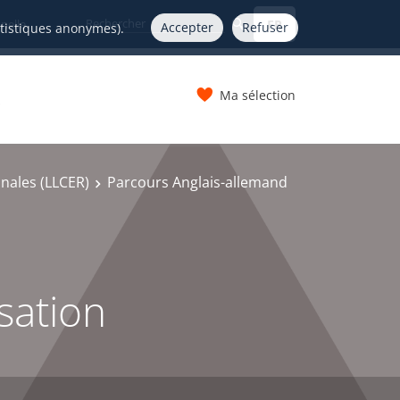
FR
nelle
Accepter
Refuser
atistiques anonymes).
Ma sélection
s
onales (LLCER)
Parcours Anglais-allemand
sation