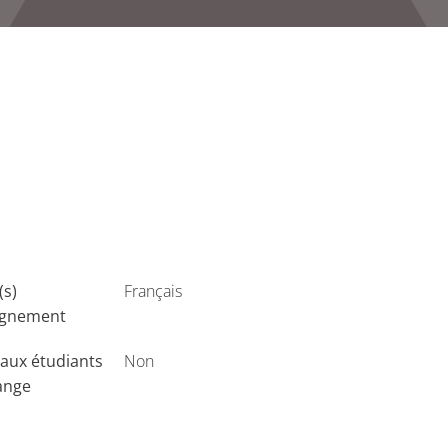
(s)
Français
ignement
aux étudiants
Non
ange