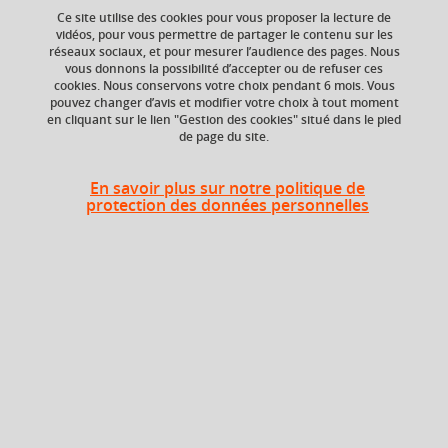
Ce site utilise des cookies pour vous proposer la lecture de
vidéos, pour vous permettre de partager le contenu sur les
réseaux sociaux, et pour mesurer l’audience des pages. Nous
vous donnons la possibilité d’accepter ou de refuser ces
Niveau d'étude
ECTS
cookies. Nous conservons votre choix pendant 6 mois. Vous
Bac +5
12 crédits
pouvez changer d’avis et modifier votre choix à tout moment
en cliquant sur le lien "Gestion des cookies" situé dans le pied
de page du site.
Composante
Période de l'année
UFR Sociétés, Cultures
Automne (sept. à
et Langues Étrangères
dec./janv.)
En savoir plus sur notre politique de
(SoCLE)
protection des données personnelles
Période
Semestre 9
Liste des enseignements
Langue allemande
2 crédits