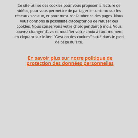
Ce site utilise des cookies pour vous proposer la lecture de
vidéos, pour vous permettre de partager le contenu sur les
réseaux sociaux, et pour mesurer l’audience des pages. Nous
vous donnons la possibilité d’accepter ou de refuser ces
Niveau d'étude
ECTS
cookies. Nous conservons votre choix pendant 6 mois. Vous
Bac +4
3 crédits
pouvez changer d’avis et modifier votre choix à tout moment
en cliquant sur le lien "Gestion des cookies" situé dans le pied
de page du site.
Composante
UFR Sociétés, Cultures
et Langues Étrangères
En savoir plus sur notre politique de
(SoCLE)
protection des données personnelles
Heures d'enseignement
Cours
magistral -
Traduction anglaise - CMTD
24h
Travaux
dirigés
Période