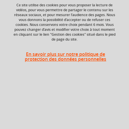
Ce site utilise des cookies pour vous proposer la lecture de
Ajouter à la sélection
Télécharger la fiche PDF
vidéos, pour vous permettre de partager le contenu sur les
réseaux sociaux, et pour mesurer l’audience des pages. Nous
vous donnons la possibilité d’accepter ou de refuser ces
cookies. Nous conservons votre choix pendant 6 mois. Vous
Niveau d'étude
Crédits ECTS
pouvez changer d’avis et modifier votre choix à tout moment
Echange
en cliquant sur le lien "Gestion des cookies" situé dans le pied
Bac +4
de page du site.
2.5
Composante
Période de l'année
En savoir plus sur notre politique de
protection des données personnelles
UFR Sociétés, Cultures
Automne (sept. à
et Langues Étrangères
dec./janv.)
(SoCLE)
Description
Objectif:
Appliquer l'apprentissage de l'anglais à des situations de