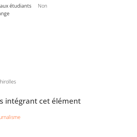
aux étudiants
Non
ange
hirolles
 intégrant cet élément
urnalisme