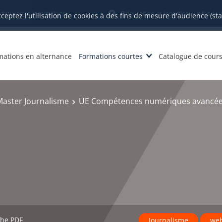
datures et inscriptions
Orientation et insertion profession
cceptez l'utilisation de cookies à des fins de mesure d'audience (st
mations en alternance
Formations courtes
Catalogue de cour
Master Journalisme
UE Compétences numériques avancée
che PDF
Journalisme
we