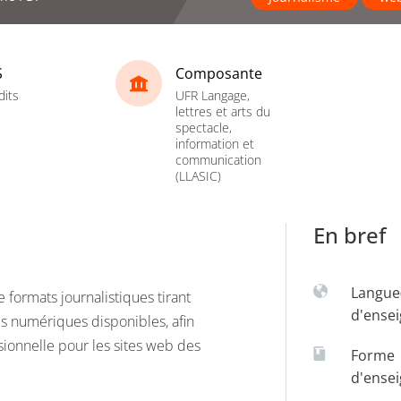
S
Composante
dits
UFR Langage,
lettres et arts du
spectacle,
information et
communication
(LLASIC)
En bref
Langue
 formats journalistiques tirant
d'ense
es numériques disponibles, afin
ssionnelle pour les sites web des
Forme
d'ense