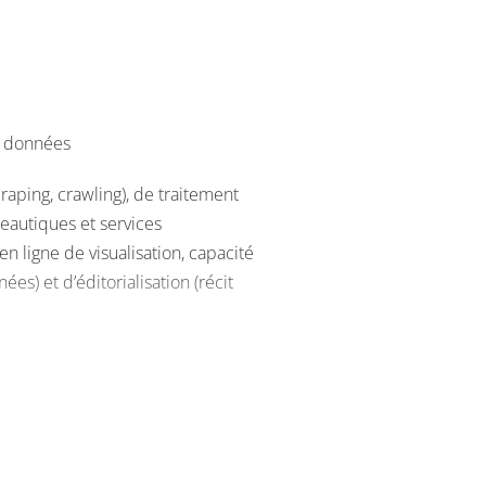
de données
raping, crawling), de traitement
ureautiques et services
s en ligne de visualisation, capacité
es) et d’éditorialisation (récit
nt du datajournalisme, pouvant
o.