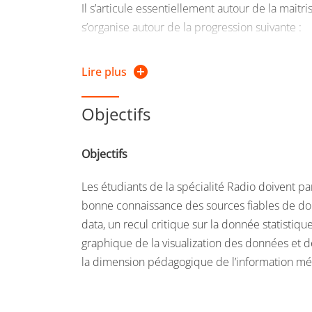
Il s’articule essentiellement autour de la mait
s’organise autour de la progression suivante :
Identification des sources fiables de données
Lire plus
Recherche et collecte des données sur un suje
Objectifs
Nettoyage et traitement des données
Objectifs
Visualisation graphique et mise en récit des d
Les étudiants de la spécialité Radio doivent p
bonne connaissance des sources fiables de do
data, un recul critique sur la donnée statistiqu
graphique de la visualization des données et d
la dimension pédagogique de l’information mé