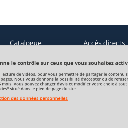
Catalogue
Accès directs
Formations initiales
Cours de langue
onne le contrôle sur ceux que vous souhaitez activ
Formations en alternance
Formations à distance
a lecture de vidéos, pour vous permettre de partager le contenu s
 pages. Nous vous donnons la possibilité d’accepter ou de refuser
Formations courtes
Enseignements transve
 mois. Vous pouvez changer d’avis et modifier votre choix à tout
choix (ETC)
ies" situé dans le pied de page du site.
Recherche par facultés, écoles,
instituts
ection des données personnelles