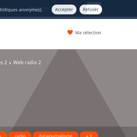
FR
nelle
Accepter
Refuser
atistiques anonymes).
Ma sélection
s
s 2
Web radio 2
b
radio
datajournalisme
+ 1