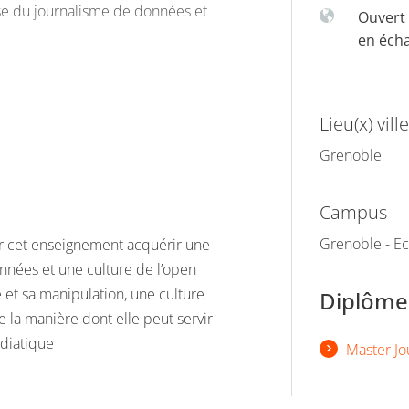
rise du journalisme de données et
Ouvert 
en éch
t
Lieu(x) ville
Grenoble
onnées
Campus
Grenoble - Ec
ar cet enseignement acquérir une
nnées et une culture de l’open
e et sa manipulation, une culture
Diplômes
e la manière dont elle peut servir
diatique
Master Jo