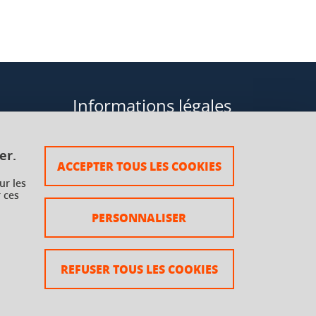
Informations légales
Données personnelles
er.
ACCEPTER TOUS LES COOKIES
Plan du site
ur les
 ces
rsaux à
Mentions légales
PERSONNALISER
Crédits
Accessibilité : non conforme
REFUSER TOUS LES COOKIES