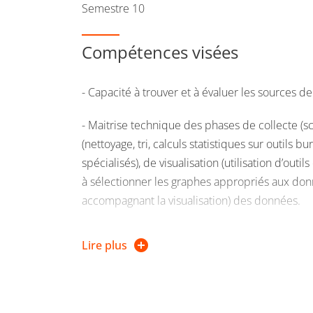
Semestre 10
Compétences visées
- Capacité à trouver et à évaluer les sources 
- Maitrise technique des phases de collecte (sc
(nettoyage, tri, calculs statistiques sur outils b
spécialisés), de visualisation (utilisation d’outil
à sélectionner les graphes appropriés aux donné
accompagnant la visualisation) des données.
- Capacité à produire de A à Z un sujet releva
Lire plus
compléter sur le web des sujets traités en radi