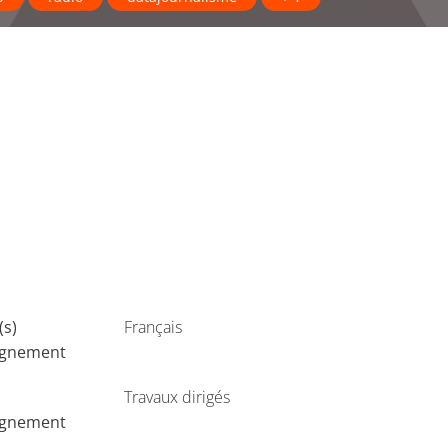
(s)
Français
ignement
Travaux dirigés
ignement