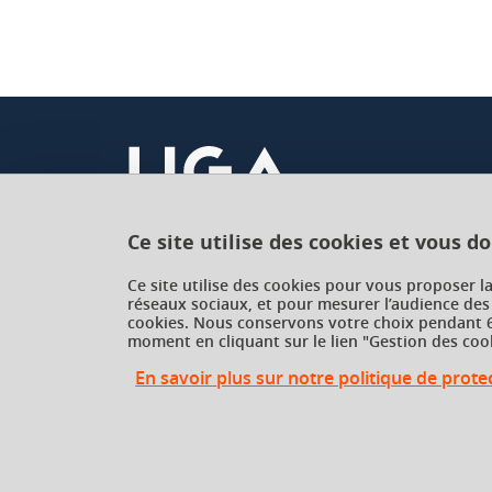
Ce site utilise des cookies et vous d
Université Grenoble Alpes
Ce site utilise des cookies pour vous proposer l
réseaux sociaux, et pour mesurer l’audience des
621 avenue Centrale
cookies. Nous conservons votre choix pendant 6
38400 Saint-Martin-d'Hères
moment en cliquant sur le lien "Gestion des cook
France
En savoir plus sur notre politique de prot
Gestion des cookies
Gestion des cookies