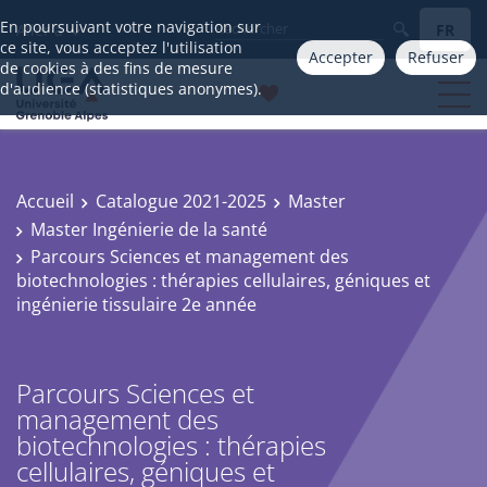
En poursuivant votre navigation sur
FR
Aller à
ce site, vous acceptez l'utilisation
Accepter
Refuser
de cookies à des fins de mesure
d'audience (statistiques anonymes).
Accueil
Catalogue 2021-2025
Master
Master Ingénierie de la santé
Parcours Sciences et management des
biotechnologies : thérapies cellulaires, géniques et
ingénierie tissulaire 2e année
Parcours Sciences et
management des
biotechnologies : thérapies
cellulaires, géniques et