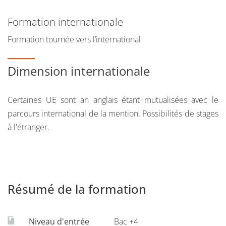
scientifiques et industriels).
Formation internationale
L’objectif de ce parcours est de former les étudiants aux
Formation tournée vers l’international
aspects scientifiques (cellules souches, médecine
régénérative, biotechnologies moléculaires, traitement des
Dimension internationale
maladies génétiques…), aux aspects règlementaires et aux
aspects industriels (utilisation en R&D, production,
contrôle…) de ces outils biotechnologiques modernes.
Certaines UE sont an anglais étant mutualisées avec le
Enfin, il est mis à disposition de nos étudiants un panel
parcours international de la mention. Possibilités de stages
d’enseignements extrascientifiques (management,
à l'étranger.
propriété intellectuelle, qualité) qui va leur permettre
d’acquérir une double compétence scientifique-
managériale et leur donner les outils nécessaires à la
création de leur propre activité.
Résumé de la formation
Niveau d'entrée
Bac +4