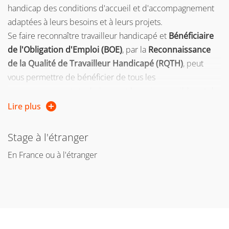
handicap des conditions d'accueil et d'accompagnement
adaptées à leurs besoins et à leurs projets.
Se faire reconnaître travailleur handicapé et
Bénéficiaire
de l'Obligation d'Emploi (BOE)
, par la
Reconnaissance
de la Qualité de Travailleur Handicapé (RQTH)
, peut
vous permettre de bénéficier de tous les
accompagnements techniques et humains possibles et de
prétendre à des droits particuliers.
Lire plus
Page web et contact
Stage à l'étranger
Vous trouverez toutes les informations sur la
validation
En France ou à l'étranger
d'acquis
(VAE - VAPP)
ici
.