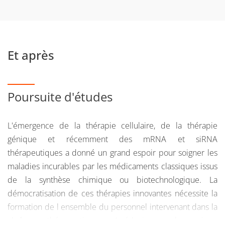
continue.
Royaume-Uni, Russie, Rwanda, Sénégal, Singapour,
Taïwan, Tchad, Thaïlande, Togo, Tunisie, Turquie,
Ukraine, Vietnam.
Pour plus d'informations, nous vous invitons à consulter
Et après
le site du
Master Ingénierie de la santé
Poursuite d'études
L'émergence de la thérapie cellulaire, de la thérapie
génique et récemment des mRNA et siRNA
thérapeutiques a donné un grand espoir pour soigner les
maladies incurables par les médicaments classiques issus
de la synthèse chimique ou biotechnologique. La
démocratisation de ces thérapies innovantes nécessite la
formation de l ensemble du personnel intervenant dans la
chaîne thérapeutique (médecins, pharmaciens,