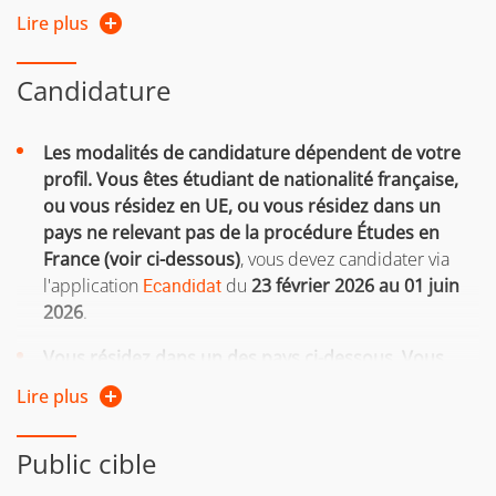
Lire plus
si vous reprenez vos études après 2 ans d'interruption
d'études
Candidature
ou si vous suiviez une formation sous le régime
formation continue l’une des 2 années précédentes
Les modalités de candidature dépendent de votre
ou si vous êtes salarié, demandeur d'emploi, travailleur
profil.
Vous êtes étudiant de nationalité française,
indépendant
ou vous résidez en UE, ou vous résidez dans un
pays ne relevant pas de la procédure Études en
Si vous n'avez pas le diplôme requis pour intégrer la
France (voir ci-dessous)
, vous devez candidater via
formation, vous pouvez entreprendre une démarche
l'application
Ecandidat
du
23
février 2026 au 01 juin
de
validation des acquis personnels et professionnels
2026
.
(VAPP)
Vous résidez dans un des pays ci-dessous. Vous
relevez donc de la procédure Études en France :
Pour plus d'informations, consultez la page web de la
Lire plus
saisie des candidatures en ligne
sur le site Campus
Direction de la formation continue et de l’apprentissage
France.
Public cible
Vous trouverez
ici
les informations complémentaires
Les dates de candidatures sont renseignées sur le site