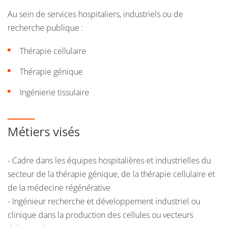
(ANSM, agence de biomédecine) ou industrielles
Au sein de services hospitaliers, industriels ou de
Cadre commercial dans les sociétés spécialisées dans
recherche publique :
la culture cellulaire, les biomatériaux , les vecteurs, ...
Thérapie cellulaire
Entre un tiers et la moitié de la promotion poursuit par
Thérapie génique
une thèse de sciences,
en laboratoire, en milieu
Ingénierie tissulaire
hospitalier ou en industrie. En plus des exemples cités
précédemment, le doctorat permet une ouverture vers
des postes d enseignants chercheurs, hospitalo-
Métiers visés
universitaires, ou de chargés de recherche (INSERM, ...).
- Cadre dans les équipes hospitalières et industrielles du
secteur de la thérapie génique, de la thérapie cellulaire et
de la médecine régénérative
- Ingénieur recherche et développement industriel ou
clinique dans la production des cellules ou vecteurs