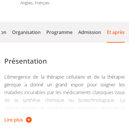
Anglais, Français
ion
Organisation
Programme
Admission
Et après
Présentation
L’émergence de la thérapie cellulaire et de la thérapie
génique a donné un grand espoir pour soigner les
maladies incurables par les médicaments classiques issus
de la synthèse chimique ou biotechnologique. La
démocratisation de ces thérapies innovantes nécessite la
formation de l’ensemble du personnel intervenant dans la
Lire plus
chaîne thérapeutique (médecins, pharmaciens,