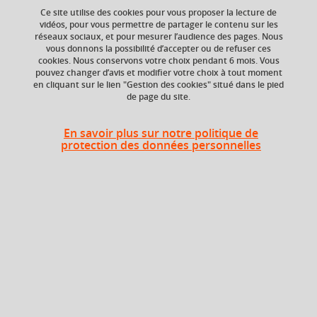
Ce site utilise des cookies pour vous proposer la lecture de
Ajouter à la sélection
Télécharger la fiche PDF
vidéos, pour vous permettre de partager le contenu sur les
réseaux sociaux, et pour mesurer l’audience des pages. Nous
vous donnons la possibilité d’accepter ou de refuser ces
cookies. Nous conservons votre choix pendant 6 mois. Vous
Niveau d'étude
ECTS
pouvez changer d’avis et modifier votre choix à tout moment
en cliquant sur le lien "Gestion des cookies" situé dans le pied
Bac +4
6 crédits
de page du site.
Composante
En savoir plus sur notre politique de
UFR Pharmacie
protection des données personnelles
Description
Acquisition de notions avancées de physiologie et
physiopathologie intégrative (systèmes cardiovasculaire,
respiratoire, nerveux et digestif). Lecture critique d’articles
scientifiques en physiologie.