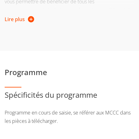
vous permettre de bénéficier de tous les
accompagnements techniques et humains possibles et de
prétendre à des droits particuliers.
Lire plus
Page web et contact
Vous trouverez toutes les informations sur la
validation
d'acquis
(VAE - VAPP)
ici
.
Programme
Spécificités du programme
Programme en cours de saisie, se référer aux MCCC dans
les pièces à télécharger.