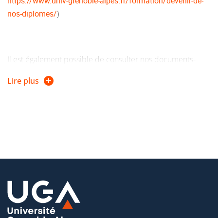
https://www.univ-grenoble-alpes.fr/formation/devenir-de-
nos-diplomes/
)
Il est également possible de consulter nos documents-
ressources
Des études à l’emploi
classes par domaines de
Lire plus
formation (lien :
https://prose.univ-grenoble-
alpes.fr/metiers-secteurs/choisir-une-thematique-ou-un-
secteur/
)