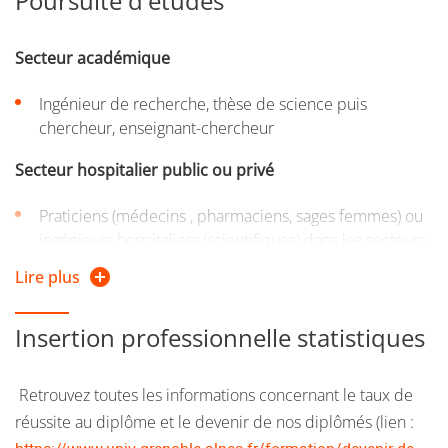
Poursuite d'études
Ukraine, Vietnam.
Pour plus d'informations, nous vous invitons à consulter
Secteur académique
le site du
Master Ingénierie de la santé
Ingénieur de recherche, thèse de science puis
chercheur, enseignant-chercheur
Secteur hospitalier public ou privé
Praticiens (médecins , pharmaciens, sages femmes) ou
ingénieurs hospitaliers (scientifiques) dans les secteurs
de la génétique et/ou de la procréation
Lire plus
Secteur privé
Insertion professionnelle statistiques
Entreprise dans le domaine du diagnostic génétique et/ou
de la procréation : secteur R&D , chef de projet, chef de
produit, spécialiste application, chargé
Retrouvez toutes les informations concernant le taux de
d’affaires scientifiques, technico commercial, …
réussite au diplôme et le devenir de nos diplômés (lien :
Laboratoires ou cliniques privées spécialisées.