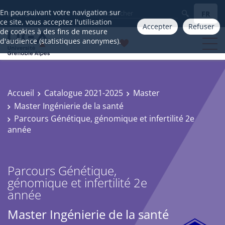
En poursuivant votre navigation sur
FR
Aller à
ce site, vous acceptez l'utilisation
Accepter
Refuser
de cookies à des fins de mesure
d'audience (statistiques anonymes).
Accueil
Catalogue 2021-2025
Master
Master Ingénierie de la santé
Parcours Génétique, génomique et infertilité 2e
année
Parcours Génétique,
génomique et infertilité 2e
année
Master Ingénierie de la santé