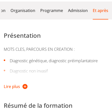
ion
Organisation
Programme
Admission
Et après
Présentation
MOTS CLES, PARCOURS EN CREATION :
Diagnostic génétique, diagnostic préimplantatoire
Diagnostic non invasif
Procréation médicalement assistée, fécondation
in vitro
Lire plus
Séquençage haut débit
Développement embryonnaire
Résumé de la formation
Nouvelles thérapeutiques ciblées