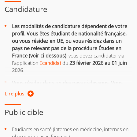
si vous reprenez vos études après 2 ans d'interruption
Candidature
d'études
ou si vous suiviez une formation sous le régime
Les modalités de candidature dépendent de votre
formation continue l’une des 2 années précédentes
profil.
Vous êtes étudiant de nationalité française,
ou vous résidez en UE, ou vous résidez dans un
ou si vous êtes salarié, demandeur d'emploi, travailleur
pays ne relevant pas de la procédure Études en
indépendant
France (voir ci-dessous)
, vous devez candidater via
Si vous n'avez pas le diplôme requis pour intégrer la
l'application
Ecandidat
du
23 février 2026 au 01 juin
formation, vous pouvez entreprendre une démarche
2026
.
de
validation des acquis personnels et professionnels
Vous résidez dans un des pays ci-dessous. Vous
(VAPP)
relevez donc de la procédure Études en France :
Lire plus
saisie des candidatures en ligne
sur le site Campus
Pour plus d'informations, consultez la page web de la
France.
Direction de la formation continue et de l’apprentissage
Public cible
Les dates de candidatures sont renseignées sur le site
Vous trouverez
ici
les informations complémentaires
de campus France.
Etudiants en santé (internes en médecine, internes en
concernant les tarifs de l'UGA.
pharmacie, sages-femmes)