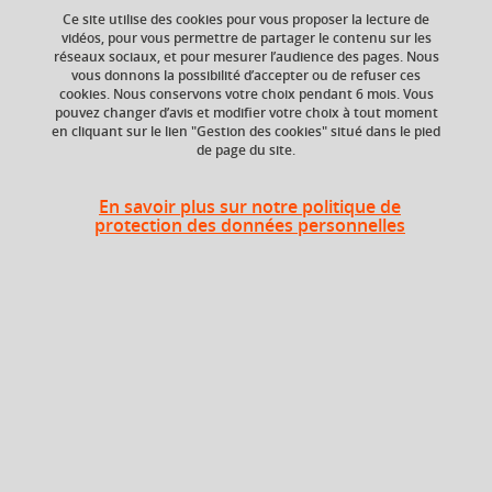
Ce site utilise des cookies pour vous proposer la lecture de
Ajouter à la sélection
Télécharger la fiche PDF
vidéos, pour vous permettre de partager le contenu sur les
réseaux sociaux, et pour mesurer l’audience des pages. Nous
vous donnons la possibilité d’accepter ou de refuser ces
cookies. Nous conservons votre choix pendant 6 mois. Vous
Niveau d'étude
ECTS
pouvez changer d’avis et modifier votre choix à tout moment
en cliquant sur le lien "Gestion des cookies" situé dans le pied
Bac +5
3 crédits
de page du site.
Composante
En savoir plus sur notre politique de
UFR Pharmacie
protection des données personnelles
Description
The theme of the course focuses on the understanding of
biological and artificial neural networks from a theoretical
perspective (links between neurons and psyche, advantage
of a distributed parallel system compared to a Turing-Von
Neumann machine) but also from a methodological