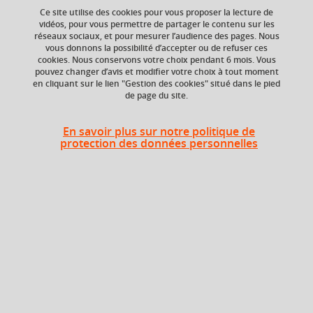
Ce site utilise des cookies pour vous proposer la lecture de
vidéos, pour vous permettre de partager le contenu sur les
réseaux sociaux, et pour mesurer l’audience des pages. Nous
vous donnons la possibilité d’accepter ou de refuser ces
Niveau d'étude
ECTS
cookies. Nous conservons votre choix pendant 6 mois. Vous
Bac +5
3 crédits
pouvez changer d’avis et modifier votre choix à tout moment
en cliquant sur le lien "Gestion des cookies" situé dans le pied
de page du site.
Composante
UFR Pharmacie
En savoir plus sur notre politique de
protection des données personnelles
Description
In this course, you will discover the field of artificial
intelligence applied to health trough online conferences.
You will learn the definition and the main concepts
developed in AI. The technological and ethical aspects will
be illustrated by watching some experts from movies and