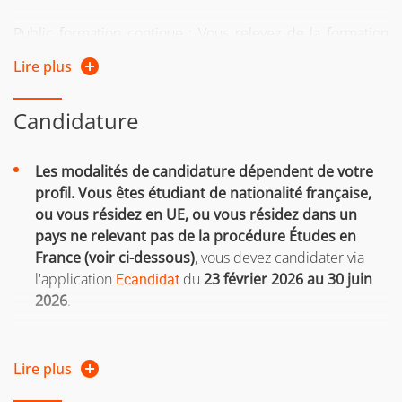
Ecole d’été
(3 crédits ECTS)
Public formation continue : Vous relevez de la formation
UE Hackathon de Pharmacie clinique
continue :
Lire plus
si vous reprenez vos études après 2 ans d'interruption
Candidature
d'études
ou si vous suiviez une formation sous le régime
Les modalités de candidature dépendent de votre
formation continue l’une des 2 années précédentes
profil.
Vous êtes étudiant de nationalité française,
ou vous résidez en UE, ou vous résidez dans un
ou si vous êtes salarié, demandeur d'emploi, travailleur
pays ne relevant pas de la procédure Études en
indépendant
France (voir ci-dessous)
, vous devez candidater via
Si vous n'avez pas le diplôme requis pour intégrer la
l'application
Ecandidat
du
23 février 2026 au 30 juin
formation, vous pouvez entreprendre une démarche
2026
.
de
validation des acquis personnels et professionnels
(VAPP)
Lire plus
Vous résidez dans un des pays ci-dessous. Vous
Pour plus d'informations, consultez la page web de la
relevez donc de la procédure Études en France :