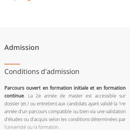
UE Comportements en santé et inter-professionnalité
UE Enjeux éthiques et médico-économiques
UE Pharmacie clinique des dispositifs médicaux
UE Recherche en Pharmacie clinique
Admission
UE optionnelles
(9 crédits ECTS ; 3 UE à choisir)
UE Expertise pharmaceutique du patient complexe
Conditions d'admission
UE Intelligence artificielle et santé numérique
Parcours ouvert en formation initiale et en formation
UE Accompagnement de l’adhésion thérapeutique
continue
. La 2e année de master est accessible sur
UE Pratiques avancées de Pharmacie clinique à
dossier (et / ou entretien) aux candidats ayant validé la 1re
l’hôpital et à l’officine
année d'un parcours compatible ou bien via une validation
d'études ou d'acquis selon les conditions déterminées par
UE Stage ou projet tutoré
(27 crédits ECTS)
l’université ou la formation.