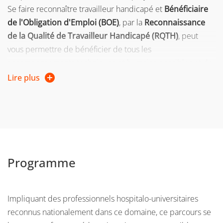
Se faire reconnaître travailleur handicapé et
Bénéficiaire
de l'Obligation d'Emploi (BOE)
, par la
Reconnaissance
de la Qualité de Travailleur Handicapé (RQTH)
, peut
vous permettre de bénéficier de tous les
accompagnements techniques et humains possibles et de
prétendre à des droits particuliers.
Lire plus
Page web et contact
Vous trouverez toutes les informations sur la
validation
d'acquis
(VAE - VAPP)
ici
.
Programme
Impliquant des professionnels hospitalo-universitaires
reconnus nationalement dans ce domaine, ce parcours se