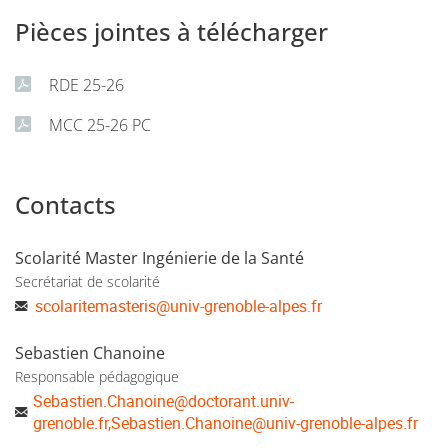
thèse de sciences (parcours orienté recherche) et pour
Pièces jointes à télécharger
tous ceux qui souhaitent acquérir des connaissances et
compétences pour leur pratique professionnelle (parcours
professionnalisant). Il est adapté au calendrier de
RDE 25-26
formation des internes en pharmacie, qui pourront réaliser
MCC 25-26 PC
cette formation lors de la phase d’approfondissement ou
de consolidation.
Contacts
Scolarité Master Ingénierie de la Santé
Secrétariat de scolarité
scolaritemasteris
@
univ-grenoble-alpes.fr
Sebastien Chanoine
Responsable pédagogique
Sebastien.Chanoine
@
doctorant.univ-
grenoble.fr,Sebastien.Chanoine@univ-grenoble-alpes.fr