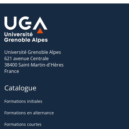
Mauritanie, Mexique, Népal, Nigeria, Pakistan, Pérou,
Qatar, République Centrafricaine, République
démocratique du Congo, République dominicaine,
Royaume-Uni, Russie, Rwanda, Sénégal, Singapour,
Taïwan, Tchad, Thaïlande, Togo, Tunisie, Turquie,
Ukraine, Vietnam.
Université Grenoble Alpes
Pour plus d'informations, nous vous invitons à consulter
621 avenue Centrale
le site du
Master Ingénierie de la santé
38400 Saint-Martin-d'Hères
France
Catalogue
Formations initiales
Formations en alternance
Formations courtes