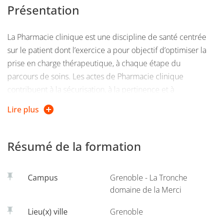
Présentation
La Pharmacie clinique est une discipline de santé centrée
sur le patient dont l’exercice a pour objectif d’optimiser la
prise en charge thérapeutique, à chaque étape du
parcours de soins. Les actes de Pharmacie clinique
contribuent à la sécurisation, à la pertinence et à
l’efficience du recours aux produits de santé. En 2021, la
Lire plus
Société Française de Pharmacie Clinique (SFPC) précise la
notion de Soins pharmaceutiques, correspondant à
l'ensemble des attentions (préventives, curatives,
Résumé de la formation
palliatives) reçues par le patient, résultant de sa relation
avec le pharmacien et son équipe. L’objectif des Soins
Campus
Grenoble - La Tronche
pharmaceutiques est d'améliorer la qualité de vie du
domaine de la Merci
patient. Ils sont prodigués en lien avec les autres
professionnels de santé et, le cas échéant avec les aidants
Lieu(x) ville
Grenoble