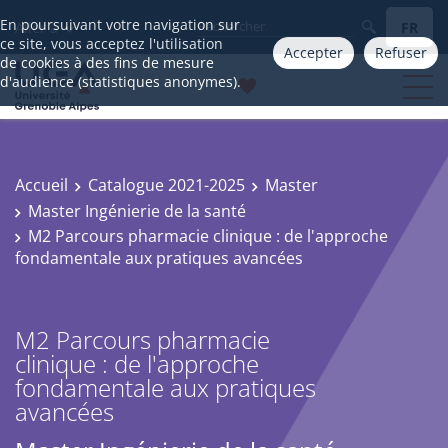
En poursuivant votre navigation sur
FR
Aller à
ce site, vous acceptez l'utilisation
Accepter
Refuser
de cookies à des fins de mesure
d'audience (statistiques anonymes).
Accueil
Catalogue 2021-2025
Master
Master Ingénierie de la santé
M2 Parcours pharmacie clinique : de l'approche
fondamentale aux pratiques avancées
M2 Parcours pharmacie
clinique : de l'approche
fondamentale aux pratiques
avancées