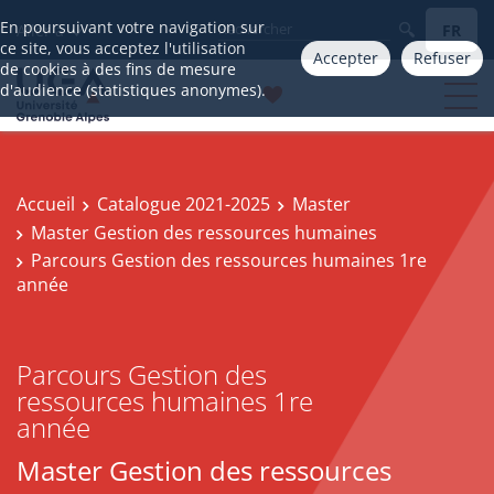
En poursuivant votre navigation sur
FR
Aller à
ce site, vous acceptez l'utilisation
Accepter
Refuser
de cookies à des fins de mesure
d'audience (statistiques anonymes).
Accueil
Catalogue 2021-2025
Master
Master Gestion des ressources humaines
Parcours Gestion des ressources humaines 1re
année
Parcours Gestion des
ressources humaines 1re
année
Master Gestion des ressources