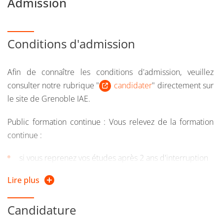
Admission
Conditions d'admission
Afin de connaître les conditions d'admission, veuillez
consulter notre rubrique "
candidater
" directement sur
le site de Grenoble IAE.
Public formation continue : Vous relevez de la formation
continue :
si vous reprenez vos études après 2 ans d'interruption
d'études
Lire plus
ou si vous suiviez une formation sous le régime
formation continue l’une des 2 années précédentes
Candidature