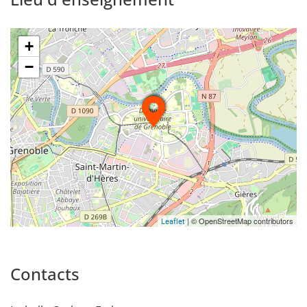
+
−
| © OpenStreetMap contributors
Leaflet
Contacts