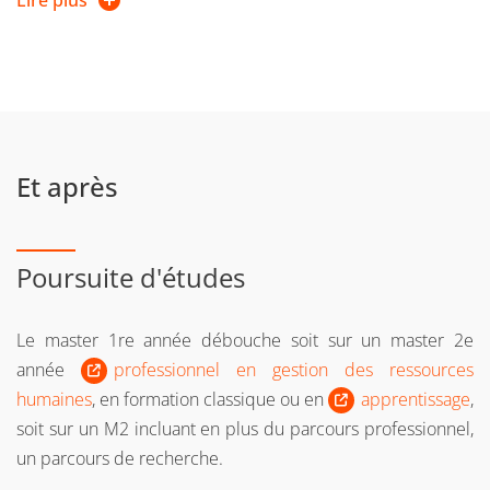
Lire plus
Un
corps professoral
de haut niveau menant des
activités de recherche reconnues au niveau national et
international.
Une collaboration permanente avec le milieu
professionnel, grâce à l'intervention de nombreux
managers.
Et après
Un adossement à deux chaires,
Chaire « Capital
humain et innovation »
et
chaire Management et Santé
Poursuite d'études
au travail
, permettant aux étudiants d'être aux contacts
d'entreprises et d'experts.
Le master 1re année débouche soit sur un master 2e
Un partenariat actif avec l'Association Nationale des
année
cadres et Directeurs des Ressources Humaines
professionnel en gestion des ressources
(ANDRH), permettant aux étudiants de contribuer aux
humaines
, en formation classique ou en
apprentissage
,
actions de ce réseau et de participer à ses réunions
soit sur un M2 incluant en plus du parcours professionnel,
professionnelles
un parcours de recherche.