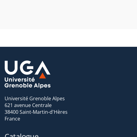
Un accent mis sur les approches innovantes : séminaire
créativité (3 jours) et projet réalisé en équipes issus des
différents masters de l’IAE
Un accent mis sur l’entreprenariat : GRH et
entreprenariat
Accueil de profils divers grâce à des options de mise à
niveau : étudiants non issus d’un parcours gestionnaire
(psychologie, sociologie, droit, langues)
Une excellente insertion professionnelle de nos
diplômés
: 95 % en emploi, un an après l’obtention du
diplôme (Enquête d’Insertion Professionnelle, 2020,
Université Grenoble Alpes)
Université Grenoble Alpes
621 avenue Centrale
38400 Saint-Martin-d'Hères
France
Catalogue