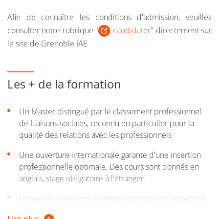
ou si vous êtes salarié, demandeur d'emploi, travailleur
indépendant
Afin de connaître les conditions d'admission, veuillez
consulter notre rubrique "
candidater
" directement sur
Si vous n'avez pas le diplôme requis pour intégrer la
le site de Grenoble IAE
formation, vous pouvez entreprendre une démarche
de
validation des acquis personnels et professionnels
(VAPP).
Les + de la formation
Pour plus d'informations, consultez la page web de la
Direction de la formation continue et de l’apprentissage
Un Master distingué par le classement professionnel
de Liaisons sociales, reconnu en particulier pour la
qualité des relations avec les professionnels
Une ouverture internationale garante d'une insertion
professionnelle optimale. Des cours sont donnés en
anglais, stage obligatoire à l'étranger.
Un
réseau d'anciens diplômés
occupant en entreprise
des postes à forte valeur ajoutée.