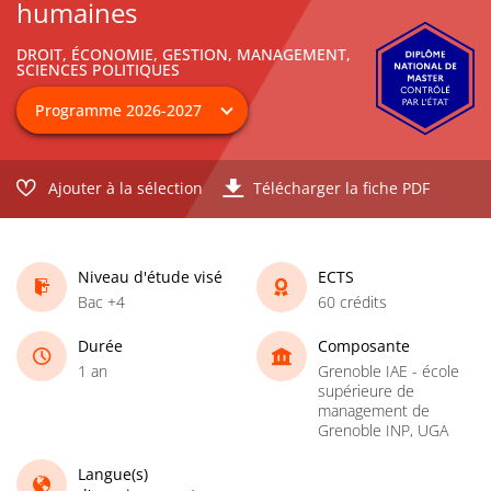
humaines
DROIT, ÉCONOMIE, GESTION, MANAGEMENT,
SCIENCES POLITIQUES
Ajouter à la sélection
Télécharger la fiche PDF
Niveau d'étude visé
ECTS
Bac +4
60 crédits
Durée
Composante
1 an
Grenoble IAE - école
supérieure de
management de
Grenoble INP, UGA
Langue(s)