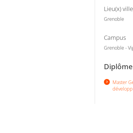
Lieu(x) ville
Grenoble
Campus
Grenoble - Vi
Diplômes
Master G
dévelop