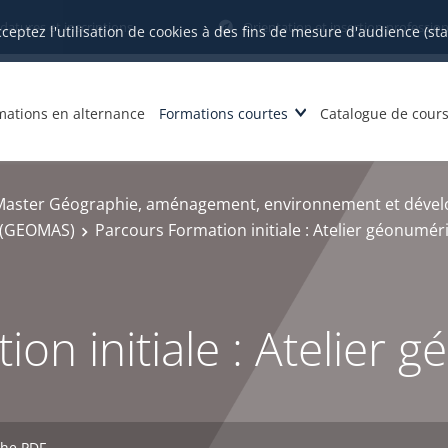
datures et inscriptions
Orientation et insertion profession
cceptez l'utilisation de cookies à des fins de mesure d'audience (st
mations en alternance
Formations courtes
Catalogue de cour
Master Géographie, aménagement, environnement et déve
e (GEOMAS)
Parcours Formation initiale : Atelier géonumér
on initiale : Atelier
che PDF