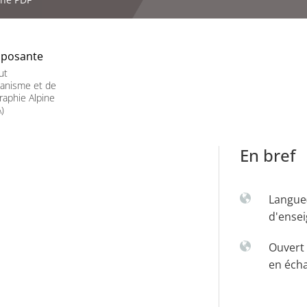
posante
ut
banisme et de
aphie Alpine
)
En bref
Langue
d'ense
Ouvert 
en éch