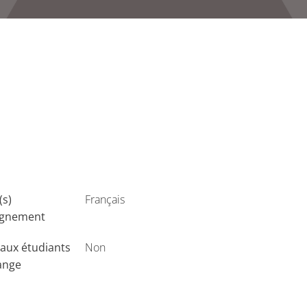
(s)
Français
ignement
aux étudiants
Non
ange