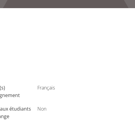
(s)
Français
ignement
aux étudiants
Non
ange