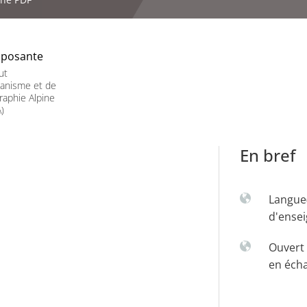
posante
ut
banisme et de
aphie Alpine
)
En bref
Langue
d'ense
Ouvert 
en éch