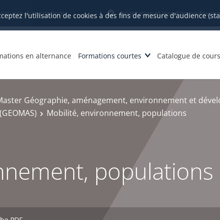
datures et inscriptions
Orientation et insertion profession
cceptez l'utilisation de cookies à des fins de mesure d'audience (st
mations en alternance
Formations courtes
Catalogue de cour
Master Géographie, aménagement, environnement et déve
e (GEOMAS)
Mobilité, environnement, populations
onnement, populations
che PDF