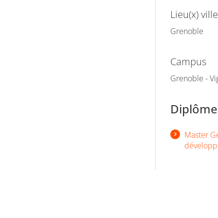
Lieu(x) ville
Grenoble
Campus
Grenoble - Vi
Diplômes
Master G
dévelop