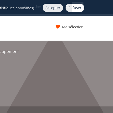
FR
nelle
Accepter
Refuser
atistiques anonymes).
Ma sélection
s
loppement