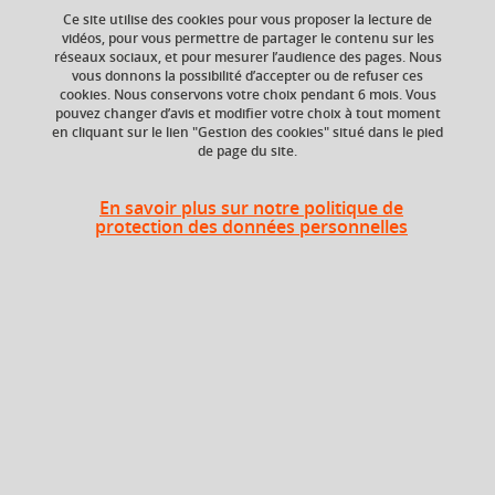
Ce site utilise des cookies pour vous proposer la lecture de
Ajouter à la sélection
Télécharger la fiche PDF
vidéos, pour vous permettre de partager le contenu sur les
réseaux sociaux, et pour mesurer l’audience des pages. Nous
vous donnons la possibilité d’accepter ou de refuser ces
cookies. Nous conservons votre choix pendant 6 mois. Vous
ECTS
Composante
pouvez changer d’avis et modifier votre choix à tout moment
en cliquant sur le lien "Gestion des cookies" situé dans le pied
1 crédits
Institut d'Urbanisme
de page du site.
et de Géographie
Alpine (IUGA)
En savoir plus sur notre politique de
protection des données personnelles
En bref
Langue(s)
Français
d'enseignement
Ouvert aux
Non
étudiants en