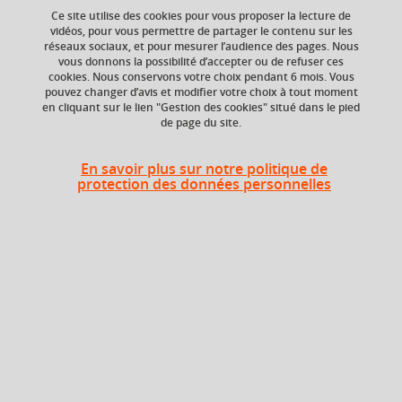
Ce site utilise des cookies pour vous proposer la lecture de
Ajouter à la sélection
Télécharger la fiche PDF
vidéos, pour vous permettre de partager le contenu sur les
réseaux sociaux, et pour mesurer l’audience des pages. Nous
vous donnons la possibilité d’accepter ou de refuser ces
cookies. Nous conservons votre choix pendant 6 mois. Vous
ECTS
Composante
pouvez changer d’avis et modifier votre choix à tout moment
en cliquant sur le lien "Gestion des cookies" situé dans le pied
3 crédits
Institut d'Urbanisme
de page du site.
et de Géographie
Alpine (IUGA)
En savoir plus sur notre politique de
protection des données personnelles
En bref
Langue(s)
Français
d'enseignement
Ouvert aux
Non
étudiants en