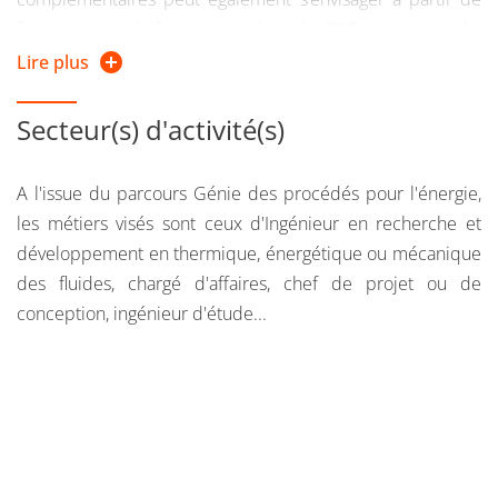
formations spécifiques (mastère de l’IAE par exemple,
mastères en mécanique ou aéronautique, Institut Français
Lire plus
du Froid Industriel). Enfin, pour les rares étudiants ayant
effectué leur stage de fin de parcours en laboratoire, la
Secteur(s) d'activité(s)
continuation en thèse est tout à fait possible, notamment
en thèse CIFRE pour de grands groupes industriels (CEA,
A l'issue du parcours Génie des procédés pour l'énergie,
Air Liquide ou Total).
les métiers visés sont ceux d'Ingénieur en recherche et
développement en thermique, énergétique ou mécanique
des fluides, chargé d'affaires, chef de projet ou de
conception, ingénieur d'étude...