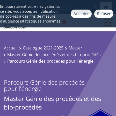
En poursuivant votre navigation sur
FR
Aller à
ce site, vous acceptez l'utilisation
Accepter
Refuser
de cookies à des fins de mesure
d'audience (statistiques anonymes).
Accueil
Catalogue 2021-2025
Master
Master Génie des procédés et des bio-procédés
Parcours Génie des procédés pour l'énergie
Parcours Génie des procédés
pour l'énergie
Master Génie des procédés et des
bio-procédés