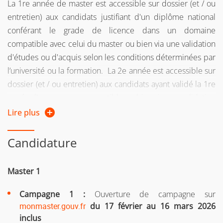
La 1re année de master est accessible sur dossier (et / ou
entretien) aux candidats justifiant d'un diplôme national
conférant le grade de licence dans un domaine
compatible avec celui du master ou bien via une validation
d'études ou d'acquis selon les conditions déterminées par
l’université ou la formation. La 2e année est accessible sur
dossier (et / ou entretien) aux candidats ayant validé la 1re
année d'un parcours compatible ou bien via une validation
d'études ou d'acquis selon les conditions déterminées par
Lire plus
l’université ou la formation.
Candidature
Public formation continue : Vous relevez de la formation
continue :
Master 1
si vous reprenez vos études après 2 ans d'interruption
Campagne 1 :
Ouverture de campagne sur
d'études
monmaster.gouv.fr
du 17 février
au 16 mars 2026
ou si vous suiviez une formation sous le régime
inclus