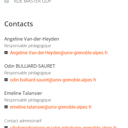
RDE MASTER GDP
les enseignements de
Tronc Commun
: base du génie
des procédés nécessaire à tous les parcours et
enseignements généraux transverses
Contacts
les enseignements en lien avec
l'énergétique et les
procédés thermiques, et leurs applications
Angeline Van-der-Heyden
Responsable pédagogique
les enseignements en lien avec
la mécanique des
Angeline.Van-der-Heyden
@
univ-grenoble-alpes.fr
fluides
Odin BULLIARD-SAURET
Chacune des 2 années du parcours se conclut par un stage
Responsable pédagogique
(12 semaines minimum en M1 et 20 semaines minimum
odin.bulliard-sauret
@
univ-grenoble-alpes.fr
en M2), préférentiellement effectué en entreprise.
Emeline Talansier
Responsable pédagogique
emeline.talansier
@
univ-grenoble-alpes.fr
Contact administratif
ufrchimiebiologie-master-gdp
@
univ-grenoble-alpes.fr