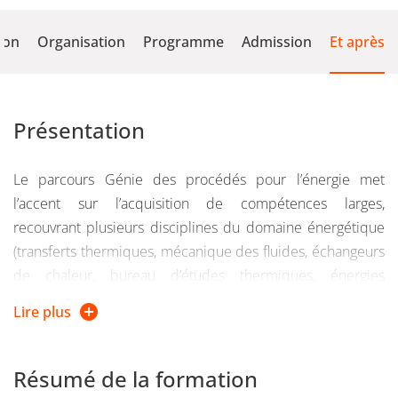
ion
Organisation
Programme
Admission
Et après
Présentation
Le parcours Génie des procédés pour l’énergie met
l’accent sur l’acquisition de compétences larges,
recouvrant plusieurs disciplines du domaine énergétique
(transferts thermiques, mécanique des fluides, échangeurs
de chaleur, bureau d’études thermiques, énergies
renouvelables, combustion…) et de savoirs-faire
Lire plus
technologiques les préparant à leur futur métier
(nombreux travaux pratiques sur des machines
industrielles, utilisation de logiciels, des projets sur un
Résumé de la formation
sujet spécifique de la thermique et les stages effectués