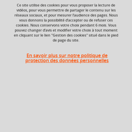
Ce site utilise des cookies pour vous proposer la lecture de
vidéos, pour vous permettre de partager le contenu sur les
réseaux sociaux, et pour mesurer l’audience des pages. Nous
vous donnons la possibilité d’accepter ou de refuser ces
Niveau d'étude
ECTS
cookies. Nous conservons votre choix pendant 6 mois. Vous
Bac +5
30 crédits
pouvez changer d’avis et modifier votre choix à tout moment
en cliquant sur le lien "Gestion des cookies" situé dans le pied
de page du site.
Composante
UFR Physique,
Ingénierie, Terre,
En savoir plus sur notre politique de
Environnement,
protection des données personnelles
Mécanique (PhITEM)
Période
Semestre 10
En bref