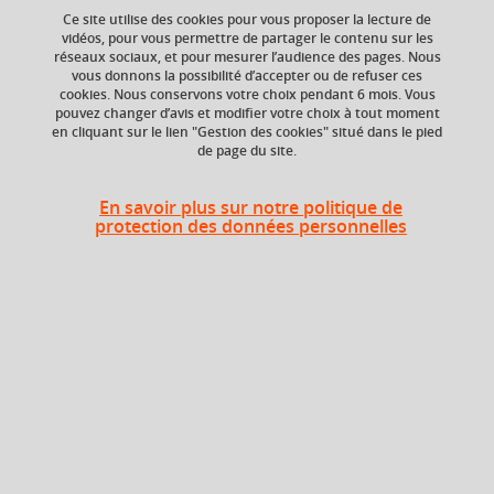
Ce site utilise des cookies pour vous proposer la lecture de
vidéos, pour vous permettre de partager le contenu sur les
Ajouter à la sélection
Télécharger la fiche PDF
réseaux sociaux, et pour mesurer l’audience des pages. Nous
vous donnons la possibilité d’accepter ou de refuser ces
cookies. Nous conservons votre choix pendant 6 mois. Vous
pouvez changer d’avis et modifier votre choix à tout moment
en cliquant sur le lien "Gestion des cookies" situé dans le pied
ECTS
Composante
de page du site.
2 crédits
Faculté d'Economie de
Grenoble (FEG)
En savoir plus sur notre politique de
protection des données personnelles
Période de l'année
Automne (sept. à
dec./janv.)
Heures d'enseignement
Relations économiques
TD
24h
internationales - TD