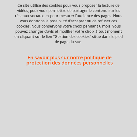
Ce site utilise des cookies pour vous proposer la lecture de
vidéos, pour vous permettre de partager le contenu sur les
Ajouter à la sélection
Télécharger la fiche PDF
réseaux sociaux, et pour mesurer l’audience des pages. Nous
vous donnons la possibilité d’accepter ou de refuser ces
cookies. Nous conservons votre choix pendant 6 mois. Vous
pouvez changer d’avis et modifier votre choix à tout moment
en cliquant sur le lien "Gestion des cookies" situé dans le pied
ECTS
Composante
de page du site.
1 crédits
Faculté d'Economie de
Grenoble (FEG)
En savoir plus sur notre politique de
protection des données personnelles
Période de l'année
Printemps (janv. à
avril/mai)
Heures d'enseignement
TD
TD
18h