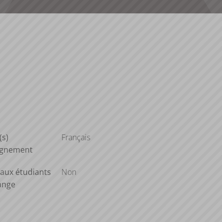
(s)
Français
ignement
aux étudiants
Non
ange