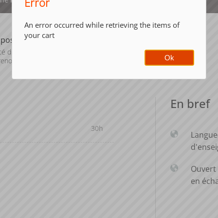
Error
An error occurred while retrieving the items of
your cart
posante
Période de
l'année
té d'Economie
Ok
enoble (FEG)
Printemps (janv. à
avril/mai)
En bref
30h
Langue
d'ense
Ouvert 
en éch