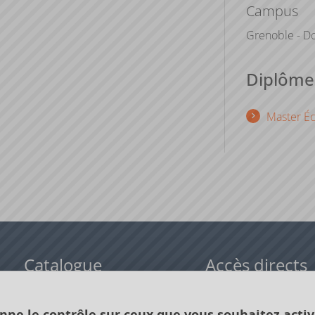
Campus
Grenoble - Do
Diplômes
Master Éc
Catalogue
Accès directs
Formations initiales
Cours de langue
onne le contrôle sur ceux que vous souhaitez activ