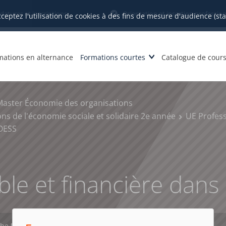
datures et inscriptions
Orientation et insertion profession
cceptez l'utilisation de cookies à des fins de mesure d'audience (st
mations en alternance
Formations courtes
Catalogue de cour
Master Économie des organisations
s de l'économie sociale et solidaire 2e année
UE Profess
 OESS
le et financière dans
che PDF