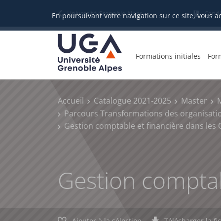
Gestion des cookies
Université Grenoble Alpes
Candi
En poursuivant votre navigation sur ce site, vous a
Formations initiales
For
Accueil
Catalogue 2021-2025
Master
Parcours Transformations des organisation
Gestion comptable et financière dans les
Gestion comptab
Ajouter à la sélection
Télécharger la fi