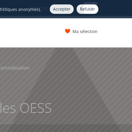
FR
nelle
Accepter
Refuser
atistiques anonymes).
Ma sélection
s
ionnalisation
 les OESS