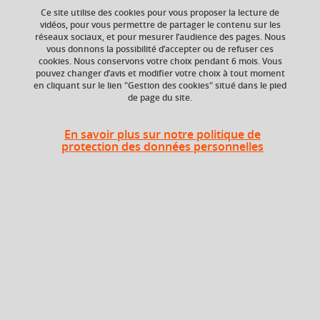
Ce site utilise des cookies pour vous proposer la lecture de
Ajouter à la sélection
Télécharger la fiche PDF
vidéos, pour vous permettre de partager le contenu sur les
réseaux sociaux, et pour mesurer l’audience des pages. Nous
vous donnons la possibilité d’accepter ou de refuser ces
cookies. Nous conservons votre choix pendant 6 mois. Vous
ECTS
Composante
pouvez changer d’avis et modifier votre choix à tout moment
en cliquant sur le lien "Gestion des cookies" situé dans le pied
1 crédits
Faculté d'Economie de
de page du site.
Grenoble (FEG)
Période de l'année
En savoir plus sur notre politique de
Automne (sept. à
protection des données personnelles
dec./janv.)
Heures d'enseignement
Développement personnel - CM
CM
15h
Période
Semestre 9