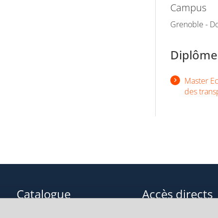
Campus
Grenoble - Do
Diplômes
Master Ec
des trans
Catalogue
Accès directs
Formations initiales
Cours de langue