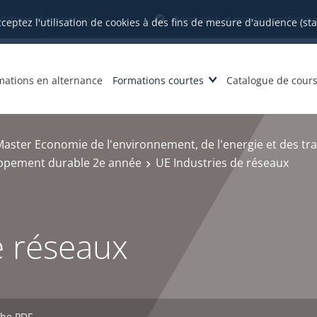
datures et inscriptions
Orientation et insertion profession
cceptez l'utilisation de cookies à des fins de mesure d'audience (st
mations en alternance
Formations courtes
Catalogue de cour
aster Economie de l'environnement, de l'energie et des tr
oppement durable 2e année
UE Industries de réseaux
e réseaux
che PDF