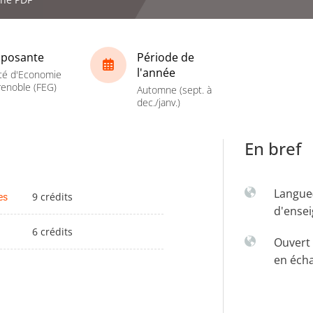
posante
Période de
l'année
té d'Economie
enoble (FEG)
Automne (sept. à
dec./janv.)
En bref
Langue
es
9 crédits
d'ense
6 crédits
Ouvert 
en éch