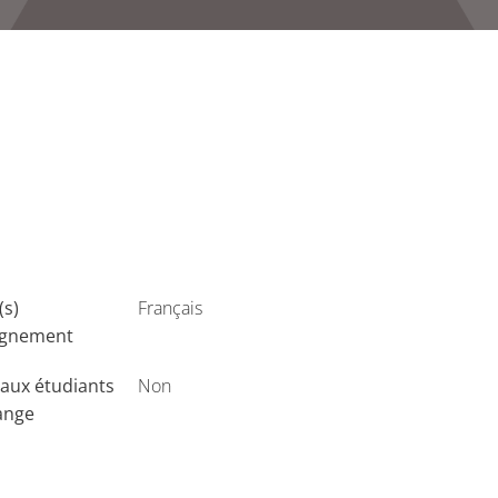
(s)
Français
ignement
aux étudiants
Non
ange