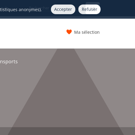
FR
nelle
Accepter
Refuser
atistiques anonymes).
Ma sélection
s
ansports