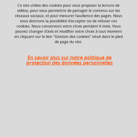
Ce site utilise des cookies pour vous proposer la lecture de
Ajouter à la sélection
Télécharger la fiche PDF
vidéos, pour vous permettre de partager le contenu sur les
réseaux sociaux, et pour mesurer l’audience des pages. Nous
vous donnons la possibilité d’accepter ou de refuser ces
cookies. Nous conservons votre choix pendant 6 mois. Vous
ECTS
Composante
pouvez changer d’avis et modifier votre choix à tout moment
en cliquant sur le lien "Gestion des cookies" situé dans le pied
15 crédits
Faculté d'Economie de
de page du site.
Grenoble (FEG)
Période de l'année
En savoir plus sur notre politique de
Printemps (janv. à
protection des données personnelles
avril/mai)
Liste des enseignements
Économie des politiques
3 crédits
énergie/climat
Energy and development
3 crédits