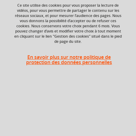
Ce site utilise des cookies pour vous proposer la lecture de
vidéos, pour vous permettre de partager le contenu sur les
Ajouter à la sélection
Télécharger la fiche PDF
réseaux sociaux, et pour mesurer l’audience des pages. Nous
vous donnons la possibilité d’accepter ou de refuser ces
cookies. Nous conservons votre choix pendant 6 mois. Vous
pouvez changer d’avis et modifier votre choix à tout moment
en cliquant sur le lien "Gestion des cookies" situé dans le pied
Niveau d'étude
Composante
de page du site.
Bac +4
Faculté de Droit
En savoir plus sur notre politique de
protection des données personnelles
Heures d'enseignement
Séminaire de droit public des
CM
24h
affaires - CM
Période
Semestre 8