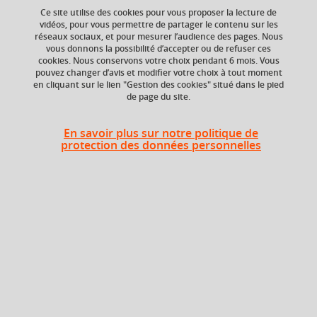
Ce site utilise des cookies pour vous proposer la lecture de
Ajouter à la sélection
Télécharger la fiche PDF
vidéos, pour vous permettre de partager le contenu sur les
réseaux sociaux, et pour mesurer l’audience des pages. Nous
vous donnons la possibilité d’accepter ou de refuser ces
cookies. Nous conservons votre choix pendant 6 mois. Vous
Niveau d'étude
Composante
pouvez changer d’avis et modifier votre choix à tout moment
en cliquant sur le lien "Gestion des cookies" situé dans le pied
Bac +4
Faculté de Droit
de page du site.
En savoir plus sur notre politique de
Heures d'enseignement
protection des données personnelles
Droit du marché intérieur - CM
CM
24h
Période
Semestre 7