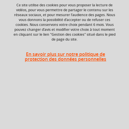
Ce site utilise des cookies pour vous proposer la lecture de
vidéos, pour vous permettre de partager le contenu sur les
réseaux sociaux, et pour mesurer l’audience des pages. Nous
Niveau d'étude
Composante
vous donnons la possibilité d’accepter ou de refuser ces
Bac +4
Faculté de Droit
cookies. Nous conservons votre choix pendant 6 mois. Vous
pouvez changer d’avis et modifier votre choix à tout moment
en cliquant sur le lien "Gestion des cookies" situé dans le pied
de page du site.
Heures d'enseignement
En savoir plus sur notre politique de
protection des données personnelles
UE Droit du patrimoine - CM
CM
64h
UE Droit du patrimoine - TD
TD
13,5h
Période
Semestre 7
Liste des enseignements