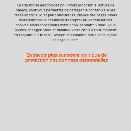
Ce site utilise des cookies pour vous proposer la lecture de
Ajouter à la sélection
Télécharger la fiche PDF
vidéos, pour vous permettre de partager le contenu sur les
réseaux sociaux, et pour mesurer l’audience des pages. Nous
vous donnons la possibilité d’accepter ou de refuser ces
cookies. Nous conservons votre choix pendant 6 mois. Vous
Niveau d'étude
Composante
pouvez changer d’avis et modifier votre choix à tout moment
en cliquant sur le lien "Gestion des cookies" situé dans le pied
Bac +5
Faculté de Droit
de page du site.
Période de l'année
En savoir plus sur notre politique de
Printemps (janv. à
protection des données personnelles
avril/mai)
Heures d'enseignement
CM
CM
36h
Période
Semestre 9