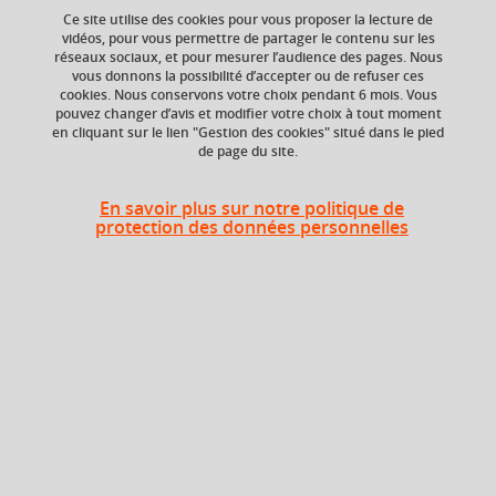
Ce site utilise des cookies pour vous proposer la lecture de
Ajouter à la sélection
Télécharger la fiche PDF
vidéos, pour vous permettre de partager le contenu sur les
réseaux sociaux, et pour mesurer l’audience des pages. Nous
vous donnons la possibilité d’accepter ou de refuser ces
cookies. Nous conservons votre choix pendant 6 mois. Vous
pouvez changer d’avis et modifier votre choix à tout moment
Niveau d'étude
Composante
en cliquant sur le lien "Gestion des cookies" situé dans le pied
Bac +5
Faculté de Droit
de page du site.
Période de l'année
En savoir plus sur notre politique de
Automne (sept. à
protection des données personnelles
dec./janv.)
Heures d'enseignement
Responsabilité des décideurs
CM
12h
locaux - CM
Période