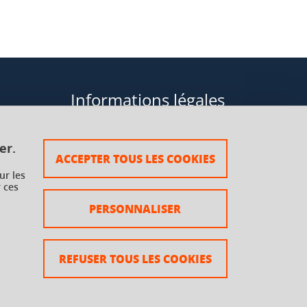
Informations légales
Données personnelles
er.
ACCEPTER TOUS LES COOKIES
Plan du site
ur les
 ces
rsaux à
Mentions légales
PERSONNALISER
Crédits
Accessibilité : non conforme
REFUSER TOUS LES COOKIES