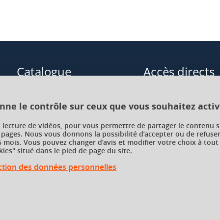
Catalogue
Accès directs
Formations initiales
Cours de langue
onne le contrôle sur ceux que vous souhaitez activ
Formations en alternance
Formations à distance
a lecture de vidéos, pour vous permettre de partager le contenu s
 pages. Nous vous donnons la possibilité d’accepter ou de refuser
Formations courtes
Enseignements transve
 mois. Vous pouvez changer d’avis et modifier votre choix à tout
choix (ETC)
ies" situé dans le pied de page du site.
Recherche par facultés, écoles,
instituts
ection des données personnelles