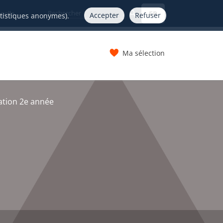
FR
nelle
Accepter
Refuser
atistiques anonymes).
Ma sélection
s
ation 2e année