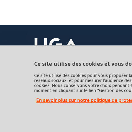
Ce site utilise des cookies et vous d
Université Grenoble Alpes
Ce site utilise des cookies pour vous proposer l
réseaux sociaux, et pour mesurer l’audience des
621 avenue Centrale
cookies. Nous conservons votre choix pendant 6
38400 Saint-Martin-d'Hères
moment en cliquant sur le lien "Gestion des cook
France
En savoir plus sur notre politique de prot
Gestion des cookies
Gestion des cookies