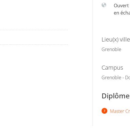
Ouvert 
en éch
Lieu(x) ville
Grenoble
Campus
Grenoble - Do
Diplômes
Master Cr