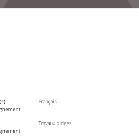
(s)
Français
ignement
Travaux dirigés
ignement