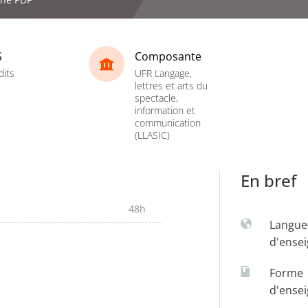
S
Composante
dits
UFR Langage,
lettres et arts du
spectacle,
information et
communication
(LLASIC)
En bref
48h
Langue
d'ense
Forme
d'ense