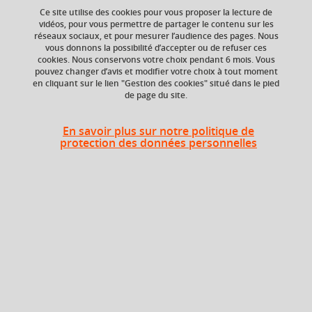
Ce site utilise des cookies pour vous proposer la lecture de
vidéos, pour vous permettre de partager le contenu sur les
réseaux sociaux, et pour mesurer l’audience des pages. Nous
vous donnons la possibilité d’accepter ou de refuser ces
ECTS
Composante
cookies. Nous conservons votre choix pendant 6 mois. Vous
6 crédits
UFR de Chimie et de
pouvez changer d’avis et modifier votre choix à tout moment
biologie
en cliquant sur le lien "Gestion des cookies" situé dans le pied
de page du site.
Période de l'année
Automne (sept. à
En savoir plus sur notre politique de
dec./janv.)
protection des données personnelles
Description
The course starts with an introductory lecture that
describes how scientific projects are usually performed.
Major points discussed are: