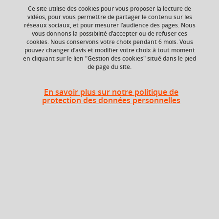
Ce site utilise des cookies pour vous proposer la lecture de
vidéos, pour vous permettre de partager le contenu sur les
réseaux sociaux, et pour mesurer l’audience des pages. Nous
vous donnons la possibilité d’accepter ou de refuser ces
Niveau d'étude
ECTS
cookies. Nous conservons votre choix pendant 6 mois. Vous
Bac +3
3 crédits
pouvez changer d’avis et modifier votre choix à tout moment
en cliquant sur le lien "Gestion des cookies" situé dans le pied
de page du site.
Composante
Période de l'année
UFR de Chimie et de
Printemps (janv. à
biologie
avril/mai)
En savoir plus sur notre politique de
protection des données personnelles
Heures d'enseignement
CM
CM
17h
TD
TD
5h
TP
TP
3h