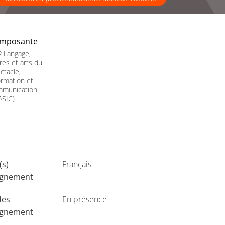
mposante
 Langage,
tres et arts du
ctacle,
ormation et
mmunication
ASIC)
(s)
Français
ignement
des
En présence
ignement