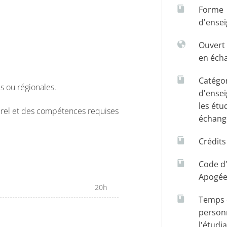
Forme
d'ense
Ouvert 
en éch
Catégo
es ou régionales.
d'ense
les étu
urel et des compétences requises
échang
Crédit
Code d
Apogé
20h
Temps d
person
l'étudi