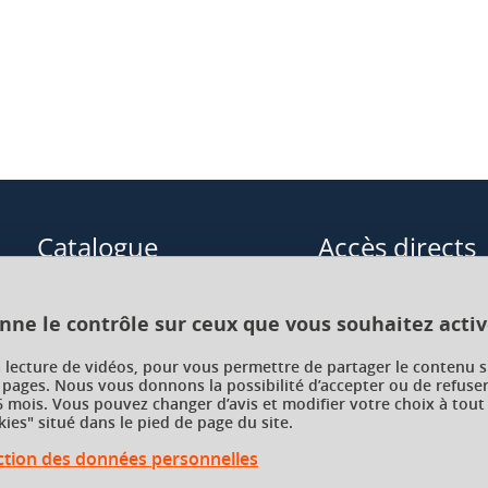
Catalogue
Accès directs
Formations initiales
Cours de langue
onne le contrôle sur ceux que vous souhaitez activ
Formations en alternance
Formations à distance
a lecture de vidéos, pour vous permettre de partager le contenu s
 pages. Nous vous donnons la possibilité d’accepter ou de refuser
Formations courtes
Enseignements transve
 mois. Vous pouvez changer d’avis et modifier votre choix à tout
choix (ETC)
ies" situé dans le pied de page du site.
Recherche par facultés, écoles,
instituts
ection des données personnelles