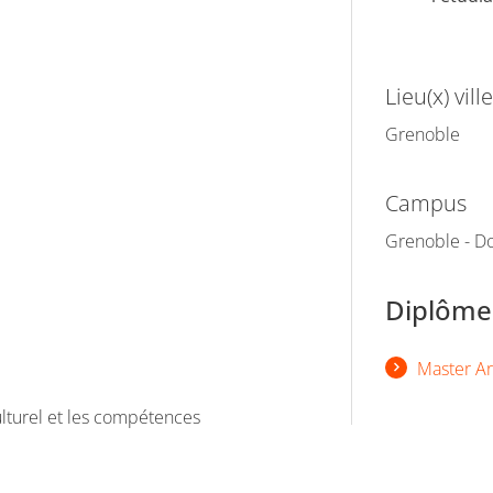
Lieu(x) ville
Grenoble
Campus
Grenoble - Do
Diplômes
Master Art
ulturel et les compétences