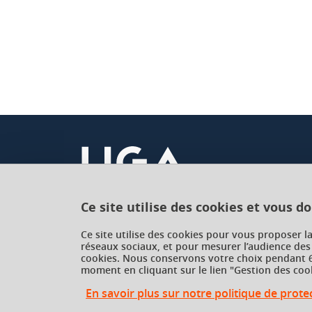
Ce site utilise des cookies et vous d
Université Grenoble Alpes
Ce site utilise des cookies pour vous proposer l
réseaux sociaux, et pour mesurer l’audience des
621 avenue Centrale
cookies. Nous conservons votre choix pendant 6
38400 Saint-Martin-d'Hères
moment en cliquant sur le lien "Gestion des cook
France
En savoir plus sur notre politique de prot