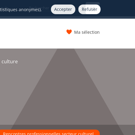
FR
nelle
Accepter
Refuser
atistiques anonymes).
Ma sélection
s
 culture
Rencontres professionnelles secteur culturel