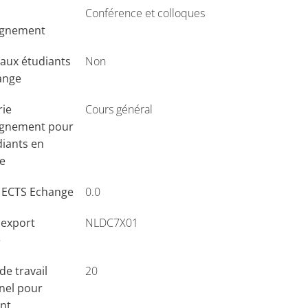
Conférence et colloques
ignement
aux étudiants
Non
ange
rie
Cours général
ignement pour
diants en
e
s ECTS Echange
0.0
'export
NLDC7X01
e
e travail
20
nel pour
ant