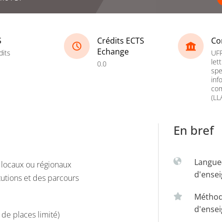
S
Crédits ECTS
Co
Echange
dits
UFR
let
0.0
spe
inf
co
(LL
En bref
Langue
s locaux ou régionaux
d'ense
itutions et des parcours
Métho
d'ense
de places limité)