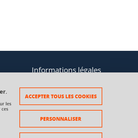
Informations légales
Données personnelles
er.
ACCEPTER TOUS LES COOKIES
Plan du site
ur les
 ces
rsaux à
Mentions légales
PERSONNALISER
Crédits
Accessibilité : non conforme