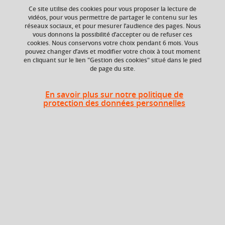
Ce site utilise des cookies pour vous proposer la lecture de
vidéos, pour vous permettre de partager le contenu sur les
réseaux sociaux, et pour mesurer l’audience des pages. Nous
vous donnons la possibilité d’accepter ou de refuser ces
Niveau d'étude
ECTS
cookies. Nous conservons votre choix pendant 6 mois. Vous
Bac +5
9 crédits
pouvez changer d’avis et modifier votre choix à tout moment
en cliquant sur le lien "Gestion des cookies" situé dans le pied
de page du site.
Composante
Période de l'année
UFR Langage, lettres
Automne (sept. à
et arts du spectacle,
dec./janv.)
En savoir plus sur notre politique de
information et
protection des données personnelles
communication
(LLASIC)
Description
Culture de mass média et de la création numérique.
Outils de traitement de l'image et du son.