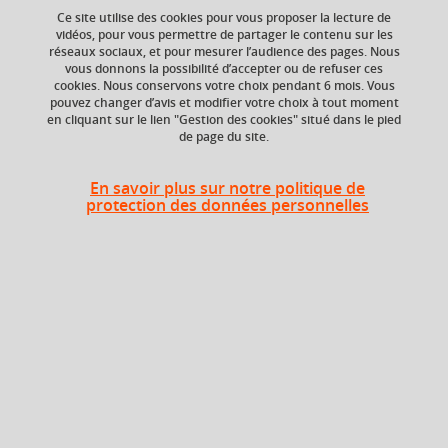
Ce site utilise des cookies pour vous proposer la lecture de
Ajouter à la sélection
Télécharger la fiche PDF
vidéos, pour vous permettre de partager le contenu sur les
réseaux sociaux, et pour mesurer l’audience des pages. Nous
vous donnons la possibilité d’accepter ou de refuser ces
cookies. Nous conservons votre choix pendant 6 mois. Vous
pouvez changer d’avis et modifier votre choix à tout moment
ECTS
Composante
en cliquant sur le lien "Gestion des cookies" situé dans le pied
3 crédits
UFR Langage, lettres
de page du site.
et arts du spectacle,
information et
communication
En savoir plus sur notre politique de
(LLASIC)
protection des données personnelles
Période de l'année
Printemps (janv. à
avril/mai)
Période
Semestre 10