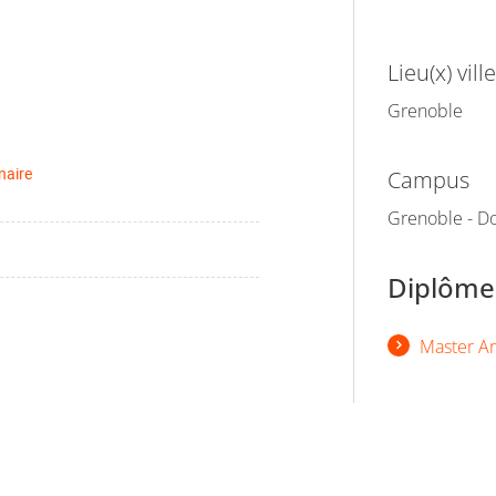
Lieu(x) ville
Grenoble
naire
Campus
Grenoble - Do
Diplômes
Master Art