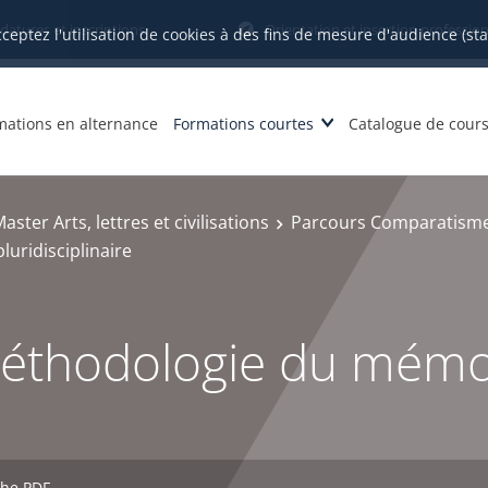
datures et inscriptions
Orientation et insertion profession
cceptez l'utilisation de cookies à des fins de mesure d'audience (st
mations en alternance
Formations courtes
Catalogue de cour
aster Arts, lettres et civilisations
Parcours Comparatisme,
uridisciplinaire
méthodologie du mémo
e
che PDF