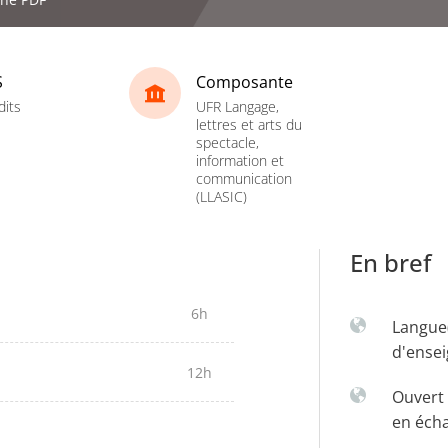
S
Composante
dits
UFR Langage,
lettres et arts du
spectacle,
information et
communication
(LLASIC)
En bref
6h
Langue
d'ense
12h
Ouvert 
en éch