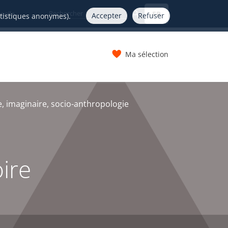
FR
nelle
Accepter
Refuser
atistiques anonymes).
Ma sélection
s
 imaginaire, socio-anthropologie
ire