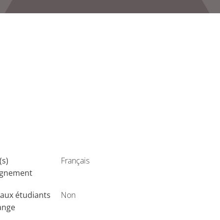
(s)
Français
ignement
aux étudiants
Non
ange