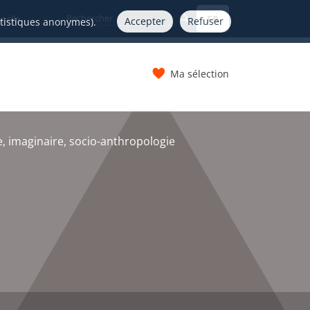
FR
nelle
Accepter
Refuser
atistiques anonymes).
Ma sélection
s
 imaginaire, socio-anthropologie