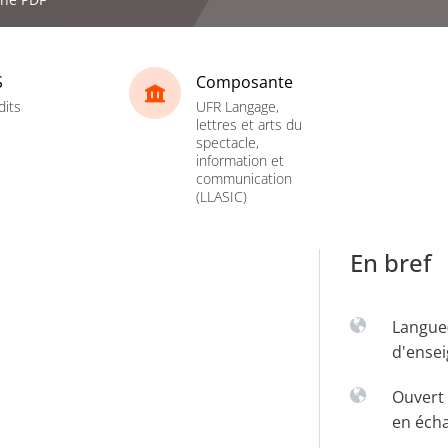
S
Composante
dits
UFR Langage,
lettres et arts du
spectacle,
information et
communication
(LLASIC)
En bref
Langue
d'ense
Ouvert 
en éch