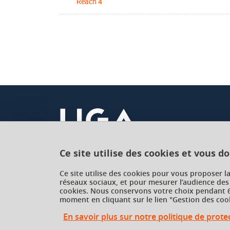
Reach 4
Ce site utilise des cookies et vous d
Université Grenoble Alpes
Ce site utilise des cookies pour vous proposer l
réseaux sociaux, et pour mesurer l’audience des
621 avenue Centrale
cookies. Nous conservons votre choix pendant 6
38400 Saint-Martin-d'Hères
moment en cliquant sur le lien "Gestion des cook
France
En savoir plus sur notre politique de prot