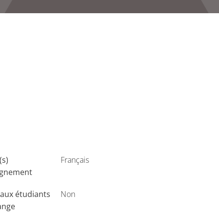
(s)
Français
ignement
aux étudiants
Non
ange