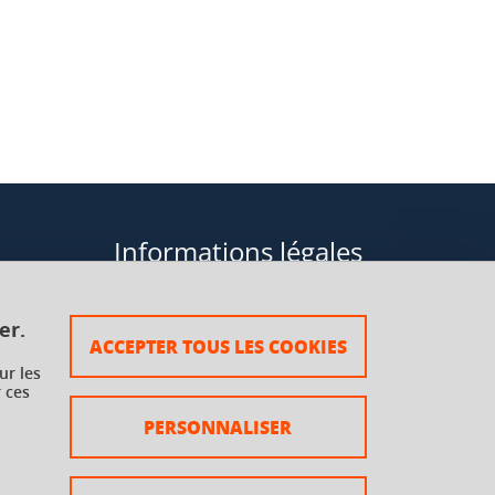
Informations légales
Données personnelles
er.
ACCEPTER TOUS LES COOKIES
Plan du site
ur les
 ces
rsaux à
Mentions légales
PERSONNALISER
Crédits
Accessibilité : non conforme