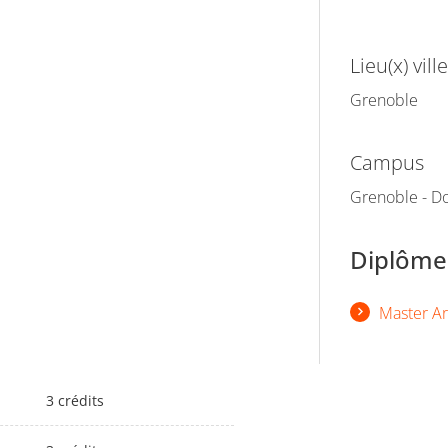
Lieu(x) ville
Grenoble
Campus
Grenoble - Do
Diplômes
Master Art
3 crédits