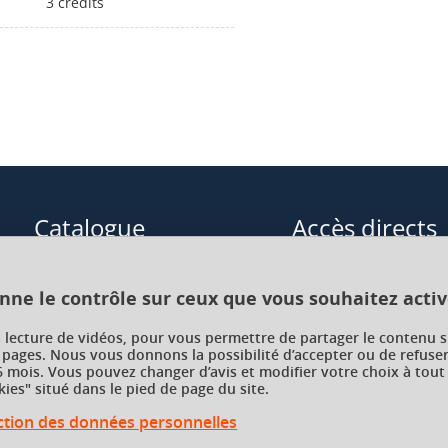
3 crédits
Catalogue
Accès directs
Formations initiales
Cours de langue
onne le contrôle sur ceux que vous souhaitez activ
Formations en alternance
Formations à distance
a lecture de vidéos, pour vous permettre de partager le contenu s
 pages. Nous vous donnons la possibilité d’accepter ou de refuser
Formations courtes
Enseignements transve
 mois. Vous pouvez changer d’avis et modifier votre choix à tout
choix (ETC)
ies" situé dans le pied de page du site.
Recherche par facultés, écoles,
instituts
ection des données personnelles